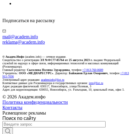
Подписаться на рассылку
mail@academ.info
reklama@academ.info
© Академ.Инфо
(academ.info) — сетевое издание.
Свидетельство о регистрации
ЭЛ №ФС77-85764 от 25 августа 2023 г.
выдано Федеральной
службой по надзору в сфере связи, информационных технологий и массовых коммуникаций
(Роскомнадзор).
Главный редактор:
Сысолина Полина Эдуардовна
, телефон
+7-913-760-0689
Учредитель:
ООО «МЕДИАРЕСУРС»
. Директор:
Байжанов Ерлан Омарович
, телефон
+7-913
915-7036
Электронный адрес редакции:
academinfo@list.ru
Контактные данные для Роскомнадзора и государственных органов:
irex@list.ru
Адрес редакции фактический: 630117, Новосибирск, улица Полевая, 3
Адрес для корреспонденции: 630055, Новосибирск, ул. Разъездная, 10, цокольный этаж, офис 5.
© 2026 Академ.инфо
Политика конфиденциальности
Контакты
Размещение рекламы
Поиск по сайту