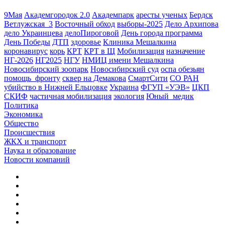
9Мая
Академгородок 2.0
Академпарк
аресты ученых
Бердск
Ветлужская_3
Восточный обход
выборы-2025
Дело Архипова
дело Украинцева
делоПироговой
День города программа
День Победы
ДТП
здоровье
Клиника Мешалкина
коронавирус
корь
КРТ
КРТ в Щ
Мобилизация
назначение
НГ-2026
НГ2025
НГУ
НМИЦ имени Мешалкина
Новосибирский зоопарк
Новосибирский суд
оспа обезьян
помощь_фронту
сквер на Демакова
СмартСити
СО РАН
убийство в Нижней Ельцовке
Украина
ФГУП «УЭВ»
ЦКП
СКИФ
частичная мобилизация
экология
Юный_медик
Политика
Экономика
Общество
Происшествия
ЖКХ и транспорт
Наука и образование
Новости компаний