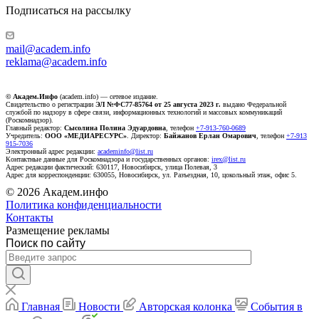
Подписаться на рассылку
mail@academ.info
reklama@academ.info
© Академ.Инфо
(academ.info) — сетевое издание.
Свидетельство о регистрации
ЭЛ №ФС77-85764 от 25 августа 2023 г.
выдано Федеральной
службой по надзору в сфере связи, информационных технологий и массовых коммуникаций
(Роскомнадзор).
Главный редактор:
Сысолина Полина Эдуардовна
, телефон
+7-913-760-0689
Учредитель:
ООО «МЕДИАРЕСУРС»
. Директор:
Байжанов Ерлан Омарович
, телефон
+7-913
915-7036
Электронный адрес редакции:
academinfo@list.ru
Контактные данные для Роскомнадзора и государственных органов:
irex@list.ru
Адрес редакции фактический: 630117, Новосибирск, улица Полевая, 3
Адрес для корреспонденции: 630055, Новосибирск, ул. Разъездная, 10, цокольный этаж, офис 5.
© 2026 Академ.инфо
Политика конфиденциальности
Контакты
Размещение рекламы
Поиск по сайту
Главная
Новости
Авторская колонка
События в