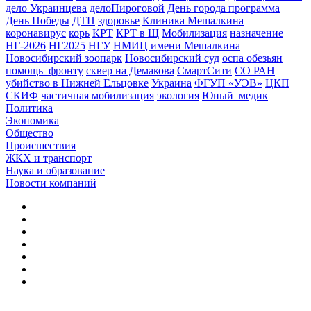
дело Украинцева
делоПироговой
День города программа
День Победы
ДТП
здоровье
Клиника Мешалкина
коронавирус
корь
КРТ
КРТ в Щ
Мобилизация
назначение
НГ-2026
НГ2025
НГУ
НМИЦ имени Мешалкина
Новосибирский зоопарк
Новосибирский суд
оспа обезьян
помощь_фронту
сквер на Демакова
СмартСити
СО РАН
убийство в Нижней Ельцовке
Украина
ФГУП «УЭВ»
ЦКП
СКИФ
частичная мобилизация
экология
Юный_медик
Политика
Экономика
Общество
Происшествия
ЖКХ и транспорт
Наука и образование
Новости компаний