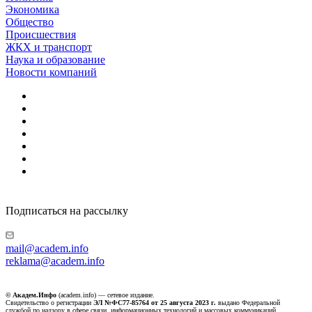
Экономика
Общество
Происшествия
ЖКХ и транспорт
Наука и образование
Новости компаний
Подписаться на рассылку
mail@academ.info
reklama@academ.info
© Академ.Инфо
(academ.info) — сетевое издание.
Свидетельство о регистрации
ЭЛ №ФС77-85764 от 25 августа 2023 г.
выдано Федеральной
службой по надзору в сфере связи, информационных технологий и массовых коммуникаций