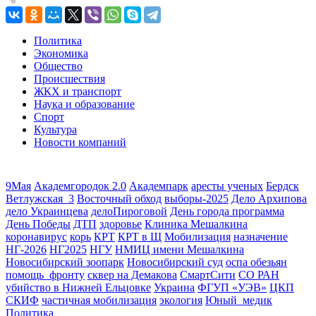
Политика
Экономика
Общество
Происшествия
ЖКХ и транспорт
Наука и образование
Спорт
Культура
Новости компаний
9Мая
Академгородок 2.0
Академпарк
аресты ученых
Бердск
Ветлужская_3
Восточный обход
выборы-2025
Дело Архипова
дело Украинцева
делоПироговой
День города программа
День Победы
ДТП
здоровье
Клиника Мешалкина
коронавирус
корь
КРТ
КРТ в Щ
Мобилизация
назначение
НГ-2026
НГ2025
НГУ
НМИЦ имени Мешалкина
Новосибирский зоопарк
Новосибирский суд
оспа обезьян
помощь_фронту
сквер на Демакова
СмартСити
СО РАН
убийство в Нижней Ельцовке
Украина
ФГУП «УЭВ»
ЦКП
СКИФ
частичная мобилизация
экология
Юный_медик
Политика