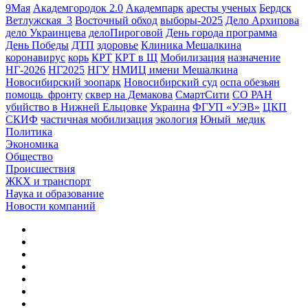
9Мая
Академгородок 2.0
Академпарк
аресты ученых
Бердск
Ветлужская_3
Восточный обход
выборы-2025
Дело Архипова
дело Украинцева
делоПироговой
День города программа
День Победы
ДТП
здоровье
Клиника Мешалкина
коронавирус
корь
КРТ
КРТ в Щ
Мобилизация
назначение
НГ-2026
НГ2025
НГУ
НМИЦ имени Мешалкина
Новосибирский зоопарк
Новосибирский суд
оспа обезьян
помощь_фронту
сквер на Демакова
СмартСити
СО РАН
убийство в Нижней Ельцовке
Украина
ФГУП «УЭВ»
ЦКП
СКИФ
частичная мобилизация
экология
Юный_медик
Политика
Экономика
Общество
Происшествия
ЖКХ и транспорт
Наука и образование
Новости компаний