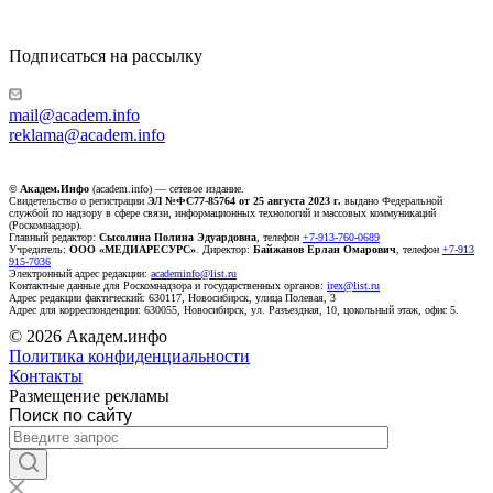
Подписаться на рассылку
mail@academ.info
reklama@academ.info
© Академ.Инфо
(academ.info) — сетевое издание.
Свидетельство о регистрации
ЭЛ №ФС77-85764 от 25 августа 2023 г.
выдано Федеральной
службой по надзору в сфере связи, информационных технологий и массовых коммуникаций
(Роскомнадзор).
Главный редактор:
Сысолина Полина Эдуардовна
, телефон
+7-913-760-0689
Учредитель:
ООО «МЕДИАРЕСУРС»
. Директор:
Байжанов Ерлан Омарович
, телефон
+7-913
915-7036
Электронный адрес редакции:
academinfo@list.ru
Контактные данные для Роскомнадзора и государственных органов:
irex@list.ru
Адрес редакции фактический: 630117, Новосибирск, улица Полевая, 3
Адрес для корреспонденции: 630055, Новосибирск, ул. Разъездная, 10, цокольный этаж, офис 5.
© 2026 Академ.инфо
Политика конфиденциальности
Контакты
Размещение рекламы
Поиск по сайту