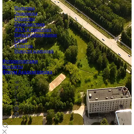
Политика
Экономика
Общество
Происшествия
ЖКХ и транспорт
Наука и образование
Спорт
Культура
Новости компаний
Фоторепортажи
Контакты
Форум Академгородка