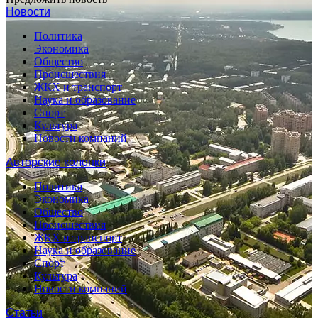
Новости
Политика
Экономика
Общество
Происшествия
ЖКХ и транспорт
Наука и образование
Спорт
Культура
Новости компаний
Авторские колонки
Политика
Экономика
Общество
Происшествия
ЖКХ и транспорт
Наука и образование
Спорт
Культура
Новости компаний
Статьи