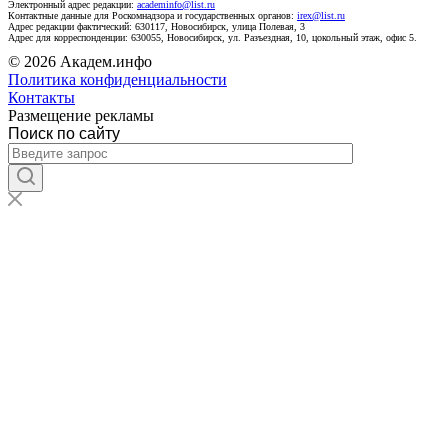
Электронный адрес редакции:
academinfo@list.ru
Контактные данные для Роскомнадзора и государственных органов:
irex@list.ru
Адрес редакции фактический: 630117, Новосибирск, улица Полевая, 3
Адрес для корреспонденции: 630055, Новосибирск, ул. Разъездная, 10, цокольный этаж, офис 5.
© 2026 Академ.инфо
Политика конфиденциальности
Контакты
Размещение рекламы
Поиск по сайту