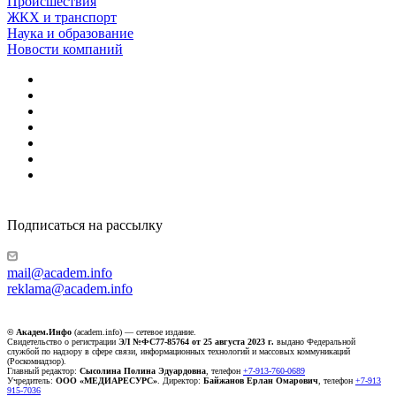
Происшествия
ЖКХ и транспорт
Наука и образование
Новости компаний
Подписаться на рассылку
mail@academ.info
reklama@academ.info
© Академ.Инфо
(academ.info) — сетевое издание.
Свидетельство о регистрации
ЭЛ №ФС77-85764 от 25 августа 2023 г.
выдано Федеральной
службой по надзору в сфере связи, информационных технологий и массовых коммуникаций
(Роскомнадзор).
Главный редактор:
Сысолина Полина Эдуардовна
, телефон
+7-913-760-0689
Учредитель:
ООО «МЕДИАРЕСУРС»
. Директор:
Байжанов Ерлан Омарович
, телефон
+7-913
915-7036