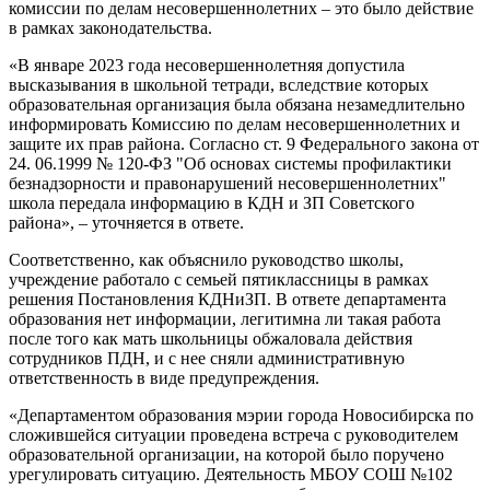
комиссии по делам несовершеннолетних – это было действие
в рамках законодательства.
«В январе 2023 года несовершеннолетняя допустила
высказывания в школьной тетради, вследствие которых
образовательная организация была обязана незамедлительно
информировать Комиссию по делам несовершеннолетних и
защите их прав района. Согласно ст. 9 Федерального закона от
24. 06.1999 № 120-ФЗ "Об основах системы профилактики
безнадзорности и правонарушений несовершеннолетних"
школа передала информацию в КДН и ЗП Советского
района», – уточняется в ответе.
Соответственно, как объяснило руководство школы,
учреждение работало с семьей пятиклассницы в рамках
решения Постановления КДНиЗП. В ответе департамента
образования нет информации, легитимна ли такая работа
после того как мать школьницы обжаловала действия
сотрудников ПДН, и с нее сняли административную
ответственность в виде предупреждения.
«Департаментом образования мэрии города Новосибирска по
сложившейся ситуации проведена встреча с руководителем
образовательной организации, на которой было поручено
урегулировать ситуацию. Деятельность МБОУ СОШ №102