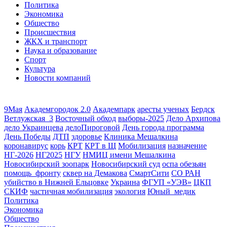
Политика
Экономика
Общество
Происшествия
ЖКХ и транспорт
Наука и образование
Спорт
Культура
Новости компаний
9Мая
Академгородок 2.0
Академпарк
аресты ученых
Бердск
Ветлужская_3
Восточный обход
выборы-2025
Дело Архипова
дело Украинцева
делоПироговой
День города программа
День Победы
ДТП
здоровье
Клиника Мешалкина
коронавирус
корь
КРТ
КРТ в Щ
Мобилизация
назначение
НГ-2026
НГ2025
НГУ
НМИЦ имени Мешалкина
Новосибирский зоопарк
Новосибирский суд
оспа обезьян
помощь_фронту
сквер на Демакова
СмартСити
СО РАН
убийство в Нижней Ельцовке
Украина
ФГУП «УЭВ»
ЦКП
СКИФ
частичная мобилизация
экология
Юный_медик
Политика
Экономика
Общество