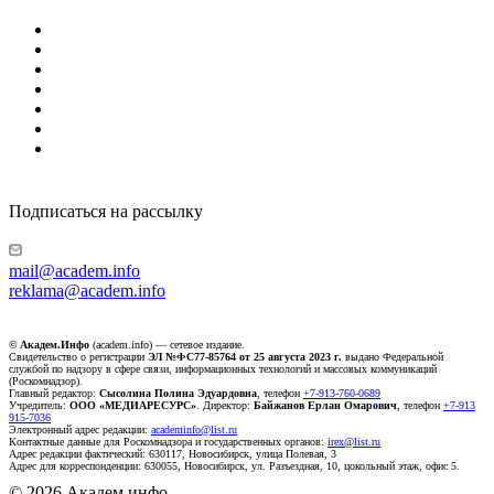
Подписаться на рассылку
mail@academ.info
reklama@academ.info
© Академ.Инфо
(academ.info) — сетевое издание.
Свидетельство о регистрации
ЭЛ №ФС77-85764 от 25 августа 2023 г.
выдано Федеральной
службой по надзору в сфере связи, информационных технологий и массовых коммуникаций
(Роскомнадзор).
Главный редактор:
Сысолина Полина Эдуардовна
, телефон
+7-913-760-0689
Учредитель:
ООО «МЕДИАРЕСУРС»
. Директор:
Байжанов Ерлан Омарович
, телефон
+7-913
915-7036
Электронный адрес редакции:
academinfo@list.ru
Контактные данные для Роскомнадзора и государственных органов:
irex@list.ru
Адрес редакции фактический: 630117, Новосибирск, улица Полевая, 3
Адрес для корреспонденции: 630055, Новосибирск, ул. Разъездная, 10, цокольный этаж, офис 5.
© 2026 Академ.инфо