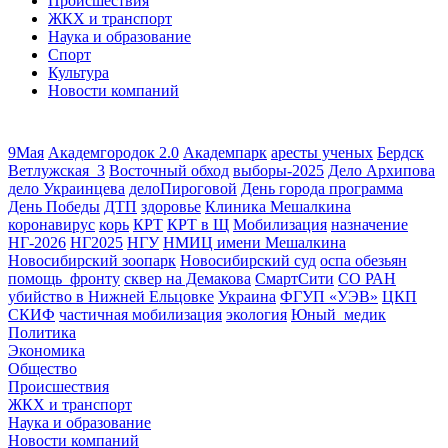
Происшествия
ЖКХ и транспорт
Наука и образование
Спорт
Культура
Новости компаний
9Мая
Академгородок 2.0
Академпарк
аресты ученых
Бердск
Ветлужская_3
Восточный обход
выборы-2025
Дело Архипова
дело Украинцева
делоПироговой
День города программа
День Победы
ДТП
здоровье
Клиника Мешалкина
коронавирус
корь
КРТ
КРТ в Щ
Мобилизация
назначение
НГ-2026
НГ2025
НГУ
НМИЦ имени Мешалкина
Новосибирский зоопарк
Новосибирский суд
оспа обезьян
помощь_фронту
сквер на Демакова
СмартСити
СО РАН
убийство в Нижней Ельцовке
Украина
ФГУП «УЭВ»
ЦКП
СКИФ
частичная мобилизация
экология
Юный_медик
Политика
Экономика
Общество
Происшествия
ЖКХ и транспорт
Наука и образование
Новости компаний