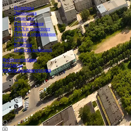
Политика
Экономика
Общество
Происшествия
ЖКХ и транспорт
Наука и образование
Спорт
Культура
Новости компаний
Фоторепортажи
Контакты
Форум Академгородка