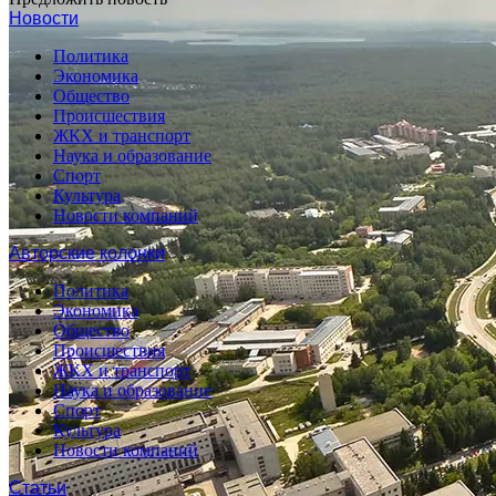
Новости
Политика
Экономика
Общество
Происшествия
ЖКХ и транспорт
Наука и образование
Спорт
Культура
Новости компаний
Авторские колонки
Политика
Экономика
Общество
Происшествия
ЖКХ и транспорт
Наука и образование
Спорт
Культура
Новости компаний
Статьи