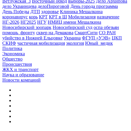
Ветлужская_3
Восточный обход
выборы-2025
Дело Архипова
дело Украинцева
делоПироговой
День города программа
День Победы
ДТП
здоровье
Клиника Мешалкина
коронавирус
корь
КРТ
КРТ в Щ
Мобилизация
назначение
НГ-2026
НГ2025
НГУ
НМИЦ имени Мешалкина
Новосибирский зоопарк
Новосибирский суд
оспа обезьян
помощь_фронту
сквер на Демакова
СмартСити
СО РАН
убийство в Нижней Ельцовке
Украина
ФГУП «УЭВ»
ЦКП
СКИФ
частичная мобилизация
экология
Юный_медик
Политика
Экономика
Общество
Происшествия
ЖКХ и транспорт
Наука и образование
Новости компаний