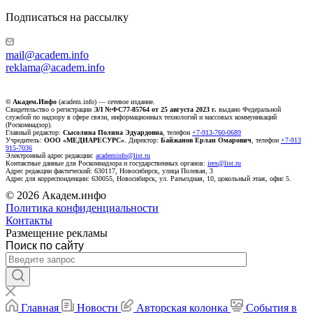
Подписаться на рассылку
mail@academ.info
reklama@academ.info
© Академ.Инфо
(academ.info) — сетевое издание.
Свидетельство о регистрации
ЭЛ №ФС77-85764 от 25 августа 2023 г.
выдано Федеральной
службой по надзору в сфере связи, информационных технологий и массовых коммуникаций
(Роскомнадзор).
Главный редактор:
Сысолина Полина Эдуардовна
, телефон
+7-913-760-0689
Учредитель:
ООО «МЕДИАРЕСУРС»
. Директор:
Байжанов Ерлан Омарович
, телефон
+7-913
915-7036
Электронный адрес редакции:
academinfo@list.ru
Контактные данные для Роскомнадзора и государственных органов:
irex@list.ru
Адрес редакции фактический: 630117, Новосибирск, улица Полевая, 3
Адрес для корреспонденции: 630055, Новосибирск, ул. Разъездная, 10, цокольный этаж, офис 5.
© 2026 Академ.инфо
Политика конфиденциальности
Контакты
Размещение рекламы
Поиск по сайту
Главная
Новости
Авторская колонка
События в