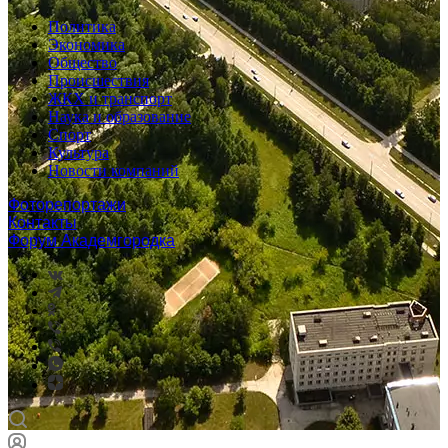
Политика
Экономика
Общество
Происшествия
ЖКХ и транспорт
Наука и образование
Спорт
Культура
Новости компаний
Фоторепортажи
Контакты
Форум Академгородка