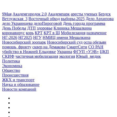
9Мая
Академгородок 2.0
Академпарк
аресты ученых
Бердск
Ветлужская_3
Восточный обход
выборы-2025
Дело Архипова
дело Украинцева
делоПироговой
День города программа
День Победы
ДТП
здоровье
Клиника Мешалкина
коронавирус
корь
КРТ
КРТ в Щ
Мобилизация
назначение
НГ-2026
НГ2025
НГУ
НМИЦ имени Мешалкина
Новосибирский зоопарк
Новосибирский суд
оспа обезьян
помощь_фронту
сквер на Демакова
СмартСити
СО РАН
убийство в Нижней Ельцовке
Украина
ФГУП «УЭВ»
ЦКП
СКИФ
частичная мобилизация
экология
Юный_медик
Политика
Экономика
Общество
Происшествия
ЖКХ и транспорт
Наука и образование
Новости компаний