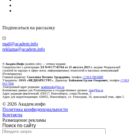
Подписаться на рассылку
mail@academ.info
reklama@academ.info
© Академ.Инфо
(academ.info) — сетевое издание.
Свидетельство о регистрации
ЭЛ №ФС77-85764 от 25 августа 2023 г.
выдано Федеральной
службой по надзору в сфере связи, информационных технологий и массовых коммуникаций
(Роскомнадзор).
Главный редактор:
Сысолина Полина Эдуардовна
, телефон
+7-913-760-0689
Учредитель:
ООО «МЕДИАРЕСУРС»
. Директор:
Байжанов Ерлан Омарович
, телефон
+7-913
915-7036
Электронный адрес редакции:
academinfo@list.ru
Контактные данные для Роскомнадзора и государственных органов:
irex@list.ru
Адрес редакции фактический: 630117, Новосибирск, улица Полевая, 3
Адрес для корреспонденции: 630055, Новосибирск, ул. Разъездная, 10, цокольный этаж, офис 5.
© 2026 Академ.инфо
Политика конфиденциальности
Контакты
Размещение рекламы
Поиск по сайту