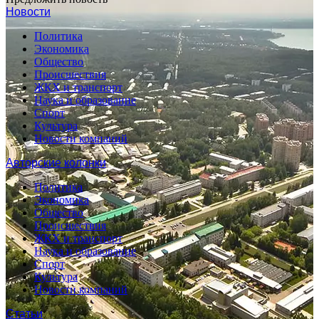
Новости
Политика
Экономика
Общество
Происшествия
ЖКХ и транспорт
Наука и образование
Спорт
Культура
Новости компаний
Авторские колонки
Политика
Экономика
Общество
Происшествия
ЖКХ и транспорт
Наука и образование
Спорт
Культура
Новости компаний
Статьи