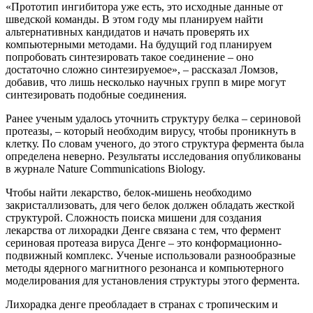
«Прототип ингибитора уже есть, это исходные данные от
шведской команды. В этом году мы планируем найти
альтернативных кандидатов и начать проверять их
компьютерными методами. На будущий год планируем
попробовать синтезировать такое соединение – оно
достаточно сложно синтезируемое», – рассказал Ломзов,
добавив, что лишь несколько научных групп в мире могут
синтезировать подобные соединения.
Ранее ученым удалось уточнить структуру белка – сериновой
протеазы, – который необходим вирусу, чтобы проникнуть в
клетку. По словам ученого, до этого структура фермента была
определена неверно. Результаты исследования опубликованы
в журнале Nature Communications Biology.
Чтобы найти лекарство, белок-мишень необходимо
закристаллизовать, для чего белок должен обладать жесткой
структурой. Сложность поиска мишени для создания
лекарства от лихорадки Денге связана с тем, что фермент
сериновая протеаза вируса Денге – это конформационно-
подвижный комплекс. Ученые использовали разнообразные
методы ядерного магнитного резонанса и компьютерного
моделирования для установления структуры этого фермента.
Лихорадка денге преобладает в странах с тропическим и