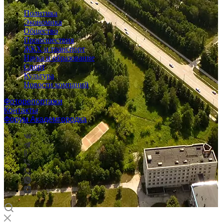
Политика
Экономика
Общество
Происшествия
ЖКХ и транспорт
Наука и образование
Спорт
Культура
Новости компаний
Фоторепортажи
Контакты
Форум Академгородка