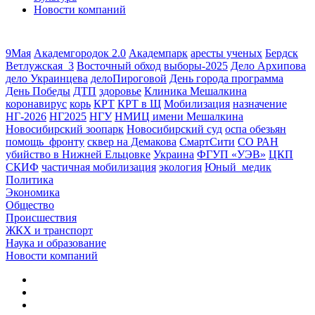
Новости компаний
9Мая
Академгородок 2.0
Академпарк
аресты ученых
Бердск
Ветлужская_3
Восточный обход
выборы-2025
Дело Архипова
дело Украинцева
делоПироговой
День города программа
День Победы
ДТП
здоровье
Клиника Мешалкина
коронавирус
корь
КРТ
КРТ в Щ
Мобилизация
назначение
НГ-2026
НГ2025
НГУ
НМИЦ имени Мешалкина
Новосибирский зоопарк
Новосибирский суд
оспа обезьян
помощь_фронту
сквер на Демакова
СмартСити
СО РАН
убийство в Нижней Ельцовке
Украина
ФГУП «УЭВ»
ЦКП
СКИФ
частичная мобилизация
экология
Юный_медик
Политика
Экономика
Общество
Происшествия
ЖКХ и транспорт
Наука и образование
Новости компаний