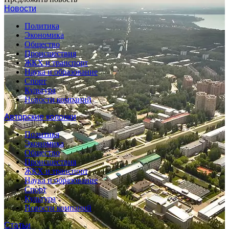
Новости
Политика
Экономика
Общество
Происшествия
ЖКХ и транспорт
Наука и образование
Спорт
Культура
Новости компаний
Авторские колонки
Политика
Экономика
Общество
Происшествия
ЖКХ и транспорт
Наука и образование
Спорт
Культура
Новости компаний
Статьи