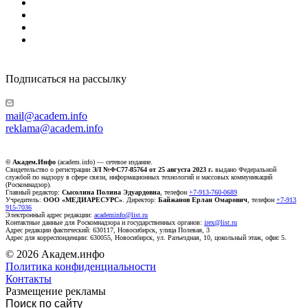
Подписаться на рассылку
mail@academ.info
reklama@academ.info
© Академ.Инфо
(academ.info) — сетевое издание.
Свидетельство о регистрации
ЭЛ №ФС77-85764 от 25 августа 2023 г.
выдано Федеральной
службой по надзору в сфере связи, информационных технологий и массовых коммуникаций
(Роскомнадзор).
Главный редактор:
Сысолина Полина Эдуардовна
, телефон
+7-913-760-0689
Учредитель:
ООО «МЕДИАРЕСУРС»
. Директор:
Байжанов Ерлан Омарович
, телефон
+7-913
915-7036
Электронный адрес редакции:
academinfo@list.ru
Контактные данные для Роскомнадзора и государственных органов:
irex@list.ru
Адрес редакции фактический: 630117, Новосибирск, улица Полевая, 3
Адрес для корреспонденции: 630055, Новосибирск, ул. Разъездная, 10, цокольный этаж, офис 5.
© 2026 Академ.инфо
Политика конфиденциальности
Контакты
Размещение рекламы
Поиск по сайту