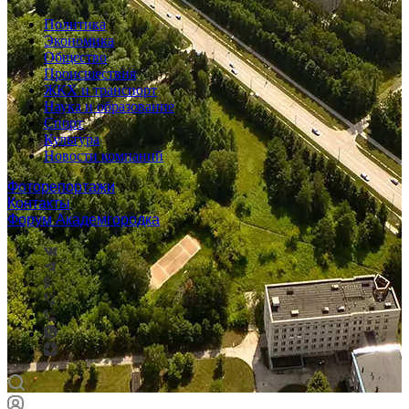
Политика
Экономика
Общество
Происшествия
ЖКХ и транспорт
Наука и образование
Спорт
Культура
Новости компаний
Фоторепортажи
Контакты
Форум Академгородка