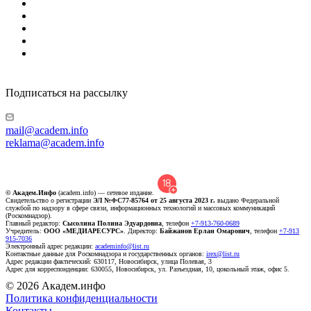
Подписаться на рассылку
mail@academ.info
reklama@academ.info
© Академ.Инфо
(academ.info) — сетевое издание.
Свидетельство о регистрации
ЭЛ №ФС77-85764 от 25 августа 2023 г.
выдано Федеральной
службой по надзору в сфере связи, информационных технологий и массовых коммуникаций
(Роскомнадзор).
Главный редактор:
Сысолина Полина Эдуардовна
, телефон
+7-913-760-0689
Учредитель:
ООО «МЕДИАРЕСУРС»
. Директор:
Байжанов Ерлан Омарович
, телефон
+7-913
915-7036
Электронный адрес редакции:
academinfo@list.ru
Контактные данные для Роскомнадзора и государственных органов:
irex@list.ru
Адрес редакции фактический: 630117, Новосибирск, улица Полевая, 3
Адрес для корреспонденции: 630055, Новосибирск, ул. Разъездная, 10, цокольный этаж, офис 5.
© 2026 Академ.инфо
Политика конфиденциальности
Контакты