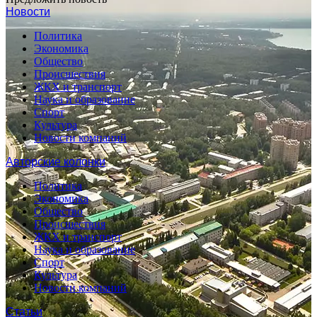
Новости
Политика
Экономика
Общество
Происшествия
ЖКХ и транспорт
Наука и образование
Спорт
Культура
Новости компаний
Авторские колонки
Политика
Экономика
Общество
Происшествия
ЖКХ и транспорт
Наука и образование
Спорт
Культура
Новости компаний
Статьи