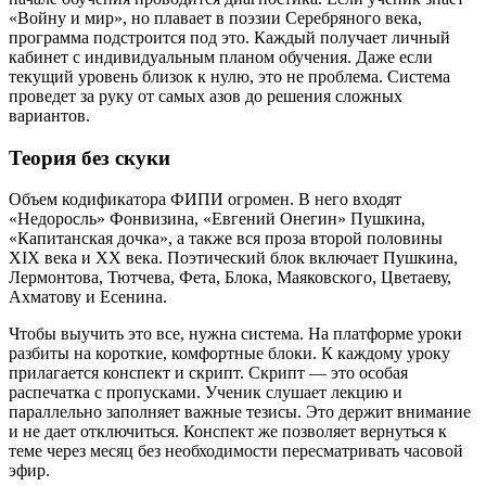
«Войну и мир», но плавает в поэзии Серебряного века,
программа подстроится под это. Каждый получает личный
кабинет с индивидуальным планом обучения. Даже если
текущий уровень близок к нулю, это не проблема. Система
проведет за руку от самых азов до решения сложных
вариантов.
Теория без скуки
Объем кодификатора ФИПИ огромен. В него входят
«Недоросль» Фонвизина, «Евгений Онегин» Пушкина,
«Капитанская дочка», а также вся проза второй половины
XIX века и XX века. Поэтический блок включает Пушкина,
Лермонтова, Тютчева, Фета, Блока, Маяковского, Цветаеву,
Ахматову и Есенина.
Чтобы выучить это все, нужна система. На платформе уроки
разбиты на короткие, комфортные блоки. К каждому уроку
прилагается конспект и скрипт. Скрипт — это особая
распечатка с пропусками. Ученик слушает лекцию и
параллельно заполняет важные тезисы. Это держит внимание
и не дает отключиться. Конспект же позволяет вернуться к
теме через месяц без необходимости пересматривать часовой
эфир.