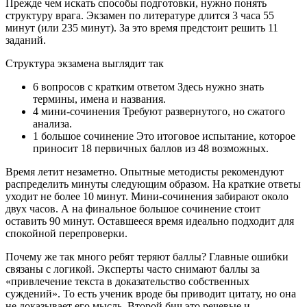
Прежде чем искать способы подготовки, нужно понять
структуру врага. Экзамен по литературе длится 3 часа 55
минут (или 235 минут). За это время предстоит решить 11
заданий.
Структура экзамена выглядит так
6 вопросов с кратким ответом Здесь нужно знать
термины, имена и названия.
4 мини-сочинения Требуют развернутого, но сжатого
анализа.
1 большое сочинение Это итоговое испытание, которое
приносит 18 первичных баллов из 48 возможных.
Время летит незаметно. Опытные методисты рекомендуют
распределить минуты следующим образом. На краткие ответы
уходит не более 10 минут. Мини-сочинения забирают около
двух часов. А на финальное большое сочинение стоит
оставить 90 минут. Оставшееся время идеально подходит для
спокойной перепроверки.
Почему же так много ребят теряют баллы? Главные ошибки
связаны с логикой. Эксперты часто снимают баллы за
«привлечение текста в доказательство собственных
суждений». То есть ученик вроде бы приводит цитату, но она
не доказывает его мысль. Второй бич это речевые и