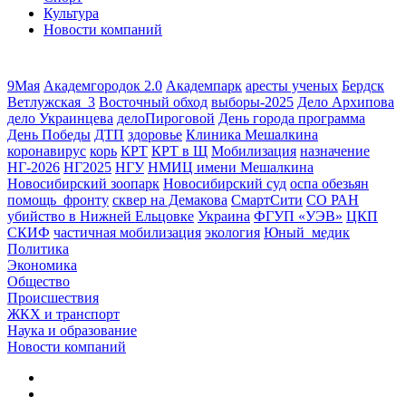
Культура
Новости компаний
9Мая
Академгородок 2.0
Академпарк
аресты ученых
Бердск
Ветлужская_3
Восточный обход
выборы-2025
Дело Архипова
дело Украинцева
делоПироговой
День города программа
День Победы
ДТП
здоровье
Клиника Мешалкина
коронавирус
корь
КРТ
КРТ в Щ
Мобилизация
назначение
НГ-2026
НГ2025
НГУ
НМИЦ имени Мешалкина
Новосибирский зоопарк
Новосибирский суд
оспа обезьян
помощь_фронту
сквер на Демакова
СмартСити
СО РАН
убийство в Нижней Ельцовке
Украина
ФГУП «УЭВ»
ЦКП
СКИФ
частичная мобилизация
экология
Юный_медик
Политика
Экономика
Общество
Происшествия
ЖКХ и транспорт
Наука и образование
Новости компаний