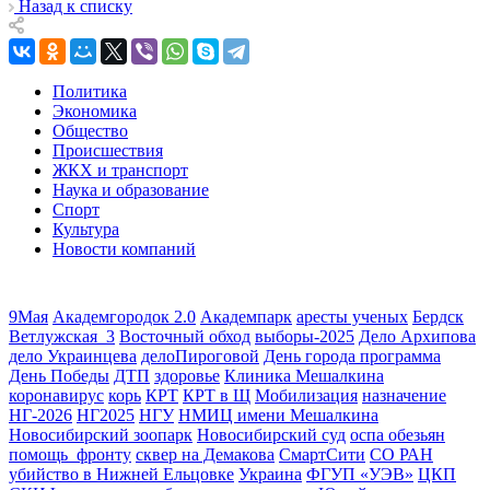
Назад к списку
Политика
Экономика
Общество
Происшествия
ЖКХ и транспорт
Наука и образование
Спорт
Культура
Новости компаний
9Мая
Академгородок 2.0
Академпарк
аресты ученых
Бердск
Ветлужская_3
Восточный обход
выборы-2025
Дело Архипова
дело Украинцева
делоПироговой
День города программа
День Победы
ДТП
здоровье
Клиника Мешалкина
коронавирус
корь
КРТ
КРТ в Щ
Мобилизация
назначение
НГ-2026
НГ2025
НГУ
НМИЦ имени Мешалкина
Новосибирский зоопарк
Новосибирский суд
оспа обезьян
помощь_фронту
сквер на Демакова
СмартСити
СО РАН
убийство в Нижней Ельцовке
Украина
ФГУП «УЭВ»
ЦКП