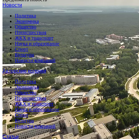
Новости
Политика
Экономика
Общество
Происшествия
ЖКХ и транспорт
Наука и образование
Спорт
Культура
Новости компаний
Авторские колонки
Политика
Экономика
Общество
Происшествия
ЖКХ и транспорт
Наука и образование
Спорт
Культура
Новости компаний
Статьи