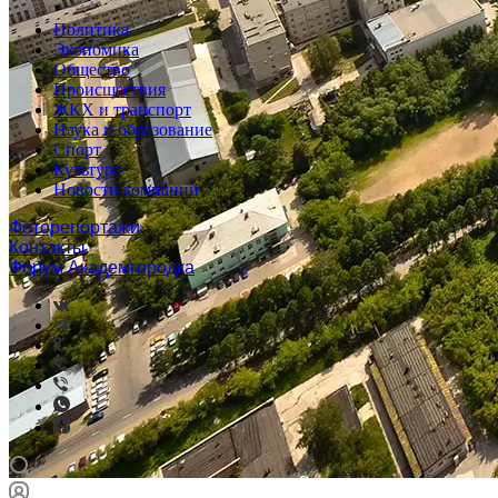
Политика
Экономика
Общество
Происшествия
ЖКХ и транспорт
Наука и образование
Спорт
Культура
Новости компаний
Фоторепортажи
Контакты
Форум Академгородка