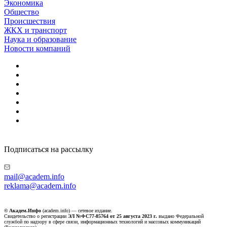
Экономика
Общество
Происшествия
ЖКХ и транспорт
Наука и образование
Новости компаний
Подписаться на рассылку
mail@academ.info
reklama@academ.info
© Академ.Инфо
(academ.info) — сетевое издание.
Свидетельство о регистрации
ЭЛ №ФС77-85764 от 25 августа 2023 г.
выдано Федеральной
службой по надзору в сфере связи, информационных технологий и массовых коммуникаций