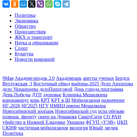
Политика
Экономика
Общество
Происшествия
ЖКХ и транспорт
Наука и образование
Спорт
Культура
Новости компаний
9Мая
Академгородок 2.0
Академпарк
аресты ученых
Бердск
Ветлужская_3
Восточный обход
выборы-2025
Дело Архипова
дело Украинцева
делоПироговой
День города программа
День Победы
ДТП
здоровье
Клиника Мешалкина
коронавирус
корь
КРТ
КРТ в Щ
Мобилизация
назначение
НГ-2026
НГ2025
НГУ
НМИЦ имени Мешалкина
Новосибирский зоопарк
Новосибирский суд
оспа обезьян
помощь_фронту
сквер на Демакова
СмартСити
СО РАН
убийство в Нижней Ельцовке
Украина
ФГУП «УЭВ»
ЦКП
СКИФ
частичная мобилизация
экология
Юный_медик
Политика