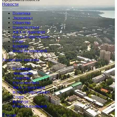
Новости
Политика
Экономика
Общество
Происшествия
ЖКХ и транспорт
Наука и образование
Спорт
Культура
Новости компаний
Авторские колонки
Политика
Экономика
Общество
Происшествия
ЖКХ и транспорт
Наука и образование
Спорт
Культура
Новости компаний
Статьи