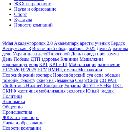
ЖКХ и транспорт
Наука и образование
Спорт
Культура
Новости компаний
9Мая
Академгородок 2.0
Академпарк
аресты ученых
Бердск
Ветлужская_3
Восточный обход
выборы-2025
Дело Архипова
дело Украинцева
делоПироговой
День города программа
День Победы
ДТП
здоровье
Клиника Мешалкина
коронавирус
корь
КРТ
КРТ в Щ
Мобилизация
назначение
НГ-2026
НГ2025
НГУ
НМИЦ имени Мешалкина
Новосибирский зоопарк
Новосибирский суд
оспа обезьян
помощь_фронту
сквер на Демакова
СмартСити
СО РАН
убийство в Нижней Ельцовке
Украина
ФГУП «УЭВ»
ЦКП
СКИФ
частичная мобилизация
экология
Юный_медик
Политика
Экономика
Общество
Происшествия
ЖКХ и транспорт
Наука и образование
Новости компаний