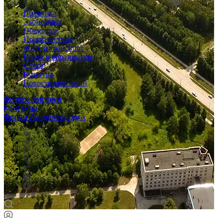
Политика
Экономика
Общество
Происшествия
ЖКХ и транспорт
Наука и образование
Спорт
Культура
Новости компаний
Фоторепортажи
Контакты
Форум Академгородка