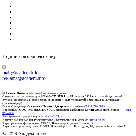
Подписаться на рассылку
mail@academ.info
reklama@academ.info
© Академ.Инфо
(academ.info) — сетевое издание.
Свидетельство о регистрации
ЭЛ №ФС77-85764 от 25 августа 2023 г.
выдано Федеральной
службой по надзору в сфере связи, информационных технологий и массовых коммуникаций
(Роскомнадзор).
Главный редактор:
Сысолина Полина Эдуардовна
, телефон
+7-913-760-0689
Учредитель:
ООО «МЕДИАРЕСУРС»
. Директор:
Байжанов Ерлан Омарович
, телефон
+7-913
915-7036
Электронный адрес редакции:
academinfo@list.ru
Контактные данные для Роскомнадзора и государственных органов:
irex@list.ru
Адрес редакции фактический: 630117, Новосибирск, улица Полевая, 3
Адрес для корреспонденции: 630055, Новосибирск, ул. Разъездная, 10, цокольный этаж, офис 5.
© 2026 Академ.инфо