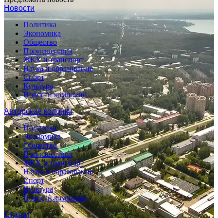
Новости
Политика
Экономика
Общество
Происшествия
ЖКХ и транспорт
Наука и образование
Спорт
Культура
Новости компаний
Авторские колонки
Политика
Экономика
Общество
Происшествия
ЖКХ и транспорт
Наука и образование
Спорт
Культура
Новости компаний
Статьи