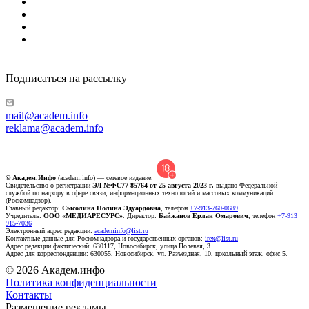
Подписаться на рассылку
mail@academ.info
reklama@academ.info
© Академ.Инфо
(academ.info) — сетевое издание.
Свидетельство о регистрации
ЭЛ №ФС77-85764 от 25 августа 2023 г.
выдано Федеральной
службой по надзору в сфере связи, информационных технологий и массовых коммуникаций
(Роскомнадзор).
Главный редактор:
Сысолина Полина Эдуардовна
, телефон
+7-913-760-0689
Учредитель:
ООО «МЕДИАРЕСУРС»
. Директор:
Байжанов Ерлан Омарович
, телефон
+7-913
915-7036
Электронный адрес редакции:
academinfo@list.ru
Контактные данные для Роскомнадзора и государственных органов:
irex@list.ru
Адрес редакции фактический: 630117, Новосибирск, улица Полевая, 3
Адрес для корреспонденции: 630055, Новосибирск, ул. Разъездная, 10, цокольный этаж, офис 5.
© 2026 Академ.инфо
Политика конфиденциальности
Контакты
Размещение рекламы