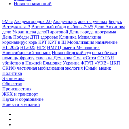
Новости компаний
9Мая
Академгородок 2.0
Академпарк
аресты ученых
Бердск
Ветлужская_3
Восточный обход
выборы-2025
Дело Архипова
дело Украинцева
делоПироговой
День города программа
День Победы
ДТП
здоровье
Клиника Мешалкина
коронавирус
корь
КРТ
КРТ в Щ
Мобилизация
назначение
НГ-2026
НГ2025
НГУ
НМИЦ имени Мешалкина
Новосибирский зоопарк
Новосибирский суд
оспа обезьян
помощь_фронту
сквер на Демакова
СмартСити
СО РАН
убийство в Нижней Ельцовке
Украина
ФГУП «УЭВ»
ЦКП
СКИФ
частичная мобилизация
экология
Юный_медик
Политика
Экономика
Общество
Происшествия
ЖКХ и транспорт
Наука и образование
Новости компаний