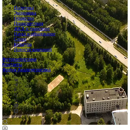
Политика
Экономика
Общество
Происшествия
ЖКХ и транспорт
Наука и образование
Спорт
Культура
Новости компаний
Фоторепортажи
Контакты
Форум Академгородка