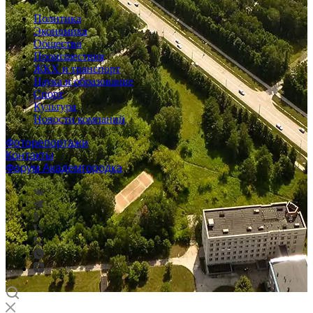
Политика
Экономика
Общество
Происшествия
ЖКХ и транспорт
Наука и образование
Спорт
Культура
Новости компаний
Фоторепортажи
Контакты
Форум Академгородка