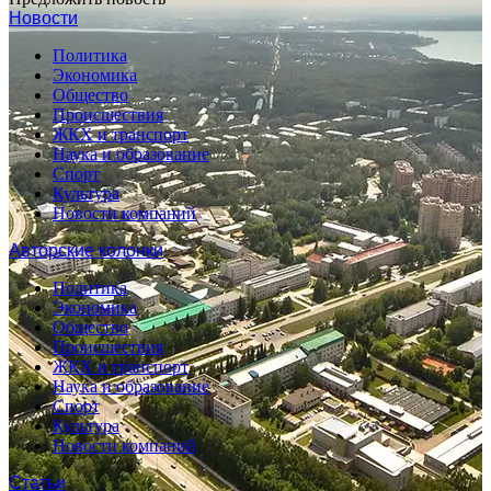
Новости
Политика
Экономика
Общество
Происшествия
ЖКХ и транспорт
Наука и образование
Спорт
Культура
Новости компаний
Авторские колонки
Политика
Экономика
Общество
Происшествия
ЖКХ и транспорт
Наука и образование
Спорт
Культура
Новости компаний
Статьи