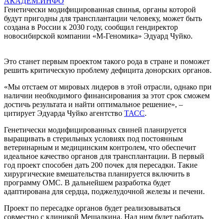
АКАДЕМ.ИНФО
Генетически модифицированная свинья, органы которой
будут пригодны для трансплантации человеку, может быть
создана в России к 2030 году, сообщил гендиректор
новосибирской компании «М-Геномика» Эдуард Чуйко.
Это станет первым проектом такого рода в стране и поможет
решить критическую проблему дефицита донорских органов.
«Мы отстаем от мировых лидеров в этой отрасли, однако при
наличии необходимого финансирования за этот срок сможем
достичь результата и найти оптимальное решение», –
цитирует Эдуарда Чуйко агентство
ТАСС
.
Генетически модифицированных свиней планируется
выращивать в стерильных условиях под постоянным
ветеринарным и медицинским контролем, что обеспечит
идеальное качество органов для трансплантации. В первый
год проект способен дать 200 почек для пересадки. Такие
хирургические вмешательства планируется включить в
программу ОМС. В дальнейшем разработка будет
адаптирована для сердца, поджелудочной железы и печени.
Проект по пересадке органов будет реализовываться
совместно с клиникой Мешалкина. Над ним будет работать