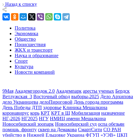
Назад к списку
Политика
Экономика
Общество
Происшествия
ЖКХ и транспорт
Наука и образование
Спорт
Культура
Новости компаний
9Мая
Академгородок 2.0
Академпарк
аресты ученых
Бердск
Ветлужская_3
Восточный обход
выборы-2025
Дело Архипова
дело Украинцева
делоПироговой
День города программа
День Победы
ДТП
здоровье
Клиника Мешалкина
коронавирус
корь
КРТ
КРТ в Щ
Мобилизация
назначение
НГ-2026
НГ2025
НГУ
НМИЦ имени Мешалкина
Новосибирский зоопарк
Новосибирский суд
оспа обезьян
помощь_фронту
сквер на Демакова
СмартСити
СО РАН
убийство в Нижней Ельцовке
Украина
ФГУП «УЭВ»
ЦКП