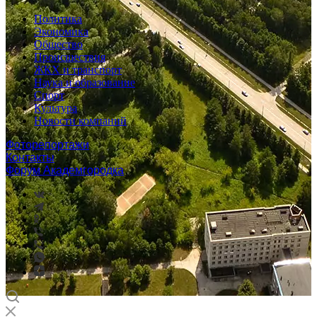
Политика
Экономика
Общество
Происшествия
ЖКХ и транспорт
Наука и образование
Спорт
Культура
Новости компаний
Фоторепортажи
Контакты
Форум Академгородка