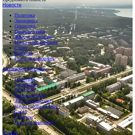
Новости
Политика
Экономика
Общество
Происшествия
ЖКХ и транспорт
Наука и образование
Спорт
Культура
Новости компаний
Авторские колонки
Политика
Экономика
Общество
Происшествия
ЖКХ и транспорт
Наука и образование
Спорт
Культура
Новости компаний
Статьи