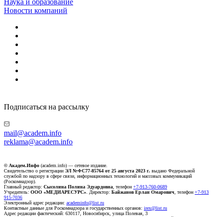
Наука и образование
Новости компаний
Подписаться на рассылку
mail@academ.info
reklama@academ.info
© Академ.Инфо
(academ.info) — сетевое издание.
Свидетельство о регистрации
ЭЛ №ФС77-85764 от 25 августа 2023 г.
выдано Федеральной
службой по надзору в сфере связи, информационных технологий и массовых коммуникаций
(Роскомнадзор).
Главный редактор:
Сысолина Полина Эдуардовна
, телефон
+7-913-760-0689
Учредитель:
ООО «МЕДИАРЕСУРС»
. Директор:
Байжанов Ерлан Омарович
, телефон
+7-913
915-7036
Электронный адрес редакции:
academinfo@list.ru
Контактные данные для Роскомнадзора и государственных органов:
irex@list.ru
Адрес редакции фактический: 630117, Новосибирск, улица Полевая, 3