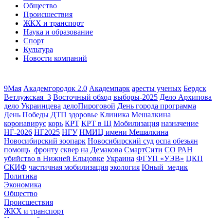
Общество
Происшествия
ЖКХ и транспорт
Наука и образование
Спорт
Культура
Новости компаний
9Мая
Академгородок 2.0
Академпарк
аресты ученых
Бердск
Ветлужская_3
Восточный обход
выборы-2025
Дело Архипова
дело Украинцева
делоПироговой
День города программа
День Победы
ДТП
здоровье
Клиника Мешалкина
коронавирус
корь
КРТ
КРТ в Щ
Мобилизация
назначение
НГ-2026
НГ2025
НГУ
НМИЦ имени Мешалкина
Новосибирский зоопарк
Новосибирский суд
оспа обезьян
помощь_фронту
сквер на Демакова
СмартСити
СО РАН
убийство в Нижней Ельцовке
Украина
ФГУП «УЭВ»
ЦКП
СКИФ
частичная мобилизация
экология
Юный_медик
Политика
Экономика
Общество
Происшествия
ЖКХ и транспорт