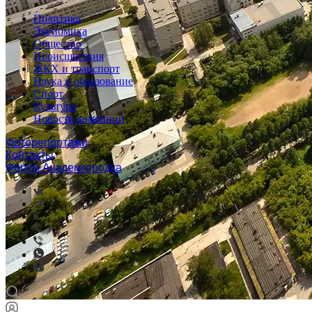
Политика
Экономика
Общество
Происшествия
ЖКХ и транспорт
Наука и образование
Спорт
Культура
Новости компаний
Фоторепортажи
Контакты
Форум Академгородка