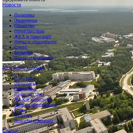
Новости
Политика
Экономика
Общество
Происшествия
ЖКХ и транспорт
Наука и образование
Спорт
Культура
Новости компаний
Авторские колонки
Политика
Экономика
Общество
Происшествия
ЖКХ и транспорт
Наука и образование
Спорт
Культура
Новости компаний
Статьи