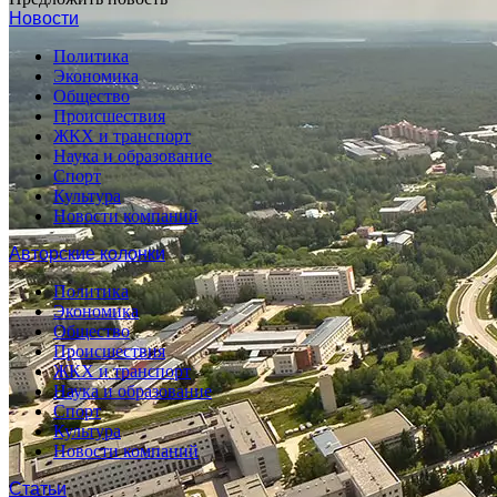
Новости
Политика
Экономика
Общество
Происшествия
ЖКХ и транспорт
Наука и образование
Спорт
Культура
Новости компаний
Авторские колонки
Политика
Экономика
Общество
Происшествия
ЖКХ и транспорт
Наука и образование
Спорт
Культура
Новости компаний
Статьи