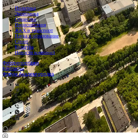
Политика
Экономика
Общество
Происшествия
ЖКХ и транспорт
Наука и образование
Спорт
Культура
Новости компаний
Фоторепортажи
Контакты
Форум Академгородка