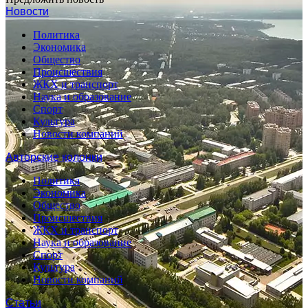
Новости
Политика
Экономика
Общество
Происшествия
ЖКХ и транспорт
Наука и образование
Спорт
Культура
Новости компаний
Авторские колонки
Политика
Экономика
Общество
Происшествия
ЖКХ и транспорт
Наука и образование
Спорт
Культура
Новости компаний
Статьи