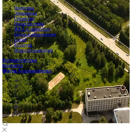
Политика
Экономика
Общество
Происшествия
ЖКХ и транспорт
Наука и образование
Спорт
Культура
Новости компаний
Фоторепортажи
Контакты
Форум Академгородка