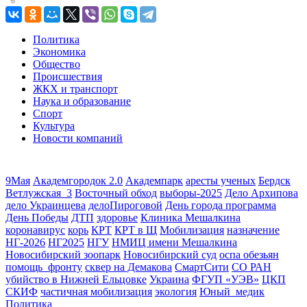
Политика
Экономика
Общество
Происшествия
ЖКХ и транспорт
Наука и образование
Спорт
Культура
Новости компаний
9Мая
Академгородок 2.0
Академпарк
аресты ученых
Бердск
Ветлужская_3
Восточный обход
выборы-2025
Дело Архипова
дело Украинцева
делоПироговой
День города программа
День Победы
ДТП
здоровье
Клиника Мешалкина
коронавирус
корь
КРТ
КРТ в Щ
Мобилизация
назначение
НГ-2026
НГ2025
НГУ
НМИЦ имени Мешалкина
Новосибирский зоопарк
Новосибирский суд
оспа обезьян
помощь_фронту
сквер на Демакова
СмартСити
СО РАН
убийство в Нижней Ельцовке
Украина
ФГУП «УЭВ»
ЦКП
СКИФ
частичная мобилизация
экология
Юный_медик
Политика