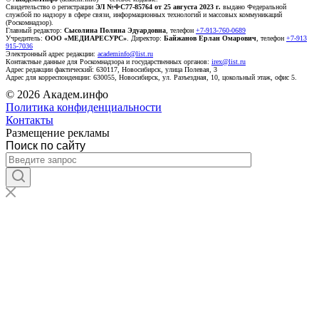
Свидетельство о регистрации
ЭЛ №ФС77-85764 от 25 августа 2023 г.
выдано Федеральной
службой по надзору в сфере связи, информационных технологий и массовых коммуникаций
(Роскомнадзор).
Главный редактор:
Сысолина Полина Эдуардовна
, телефон
+7-913-760-0689
Учредитель:
ООО «МЕДИАРЕСУРС»
. Директор:
Байжанов Ерлан Омарович
, телефон
+7-913
915-7036
Электронный адрес редакции:
academinfo@list.ru
Контактные данные для Роскомнадзора и государственных органов:
irex@list.ru
Адрес редакции фактический: 630117, Новосибирск, улица Полевая, 3
Адрес для корреспонденции: 630055, Новосибирск, ул. Разъездная, 10, цокольный этаж, офис 5.
© 2026 Академ.инфо
Политика конфиденциальности
Контакты
Размещение рекламы
Поиск по сайту