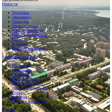
Новости
Политика
Экономика
Общество
Происшествия
ЖКХ и транспорт
Наука и образование
Спорт
Культура
Новости компаний
Авторские колонки
Политика
Экономика
Общество
Происшествия
ЖКХ и транспорт
Наука и образование
Спорт
Культура
Новости компаний
Статьи