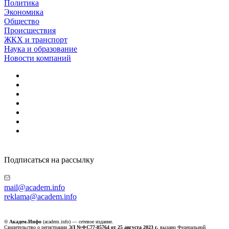
Политика
Экономика
Общество
Происшествия
ЖКХ и транспорт
Наука и образование
Новости компаний
Подписаться на рассылку
mail@academ.info
reklama@academ.info
© Академ.Инфо
(academ.info) — сетевое издание.
Свидетельство о регистрации
ЭЛ №ФС77-85764 от 25 августа 2023 г.
выдано Федеральной