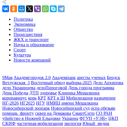
Политика
Экономика
Общество
Происшествия
ЖКХ и транспорт
Наука и образование
Спорт
Культура
Новости компаний
9Мая
Академгородок 2.0
Академпарк
аресты ученых
Бердск
Ветлужская_3
Восточный обход
выборы-2025
Дело Архипова
дело Украинцева
делоПироговой
День города программа
День Победы
ДТП
здоровье
Клиника Мешалкина
коронавирус
корь
КРТ
КРТ в Щ
Мобилизация
назначение
НГ-2026
НГ2025
НГУ
НМИЦ имени Мешалкина
Новосибирский зоопарк
Новосибирский суд
оспа обезьян
помощь_фронту
сквер на Демакова
СмартСити
СО РАН
убийство в Нижней Ельцовке
Украина
ФГУП «УЭВ»
ЦКП
СКИФ
частичная мобилизация
экология
Юный_медик