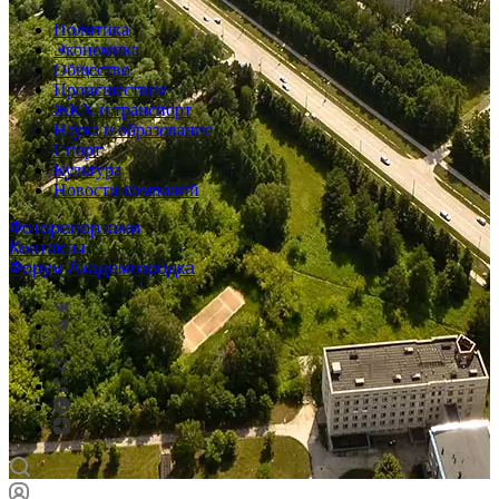
Политика
Экономика
Общество
Происшествия
ЖКХ и транспорт
Наука и образование
Спорт
Культура
Новости компаний
Фоторепортажи
Контакты
Форум Академгородка