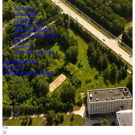
Политика
Экономика
Общество
Происшествия
ЖКХ и транспорт
Наука и образование
Спорт
Культура
Новости компаний
Фоторепортажи
Контакты
Форум Академгородка