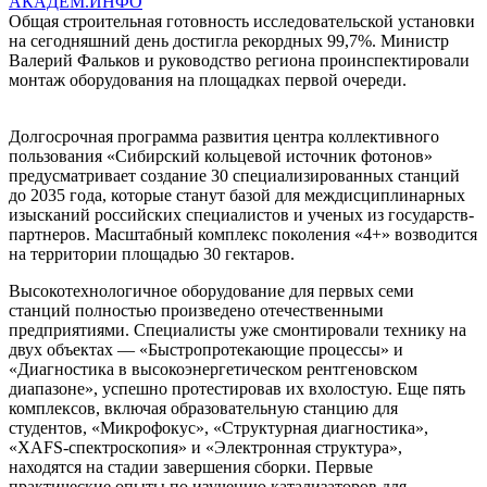
АКАДЕМ.ИНФО
Общая строительная готовность исследовательской установки
на сегодняшний день достигла рекордных 99,7%. Министр
Валерий Фальков и руководство региона проинспектировали
монтаж оборудования на площадках первой очереди.
Долгосрочная программа развития центра коллективного
пользования «Сибирский кольцевой источник фотонов»
предусматривает создание 30 специализированных станций
до 2035 года, которые станут базой для междисциплинарных
изысканий российских специалистов и ученых из государств-
партнеров. Масштабный комплекс поколения «4+» возводится
на территории площадью 30 гектаров.
Высокотехнологичное оборудование для первых семи
станций полностью произведено отечественными
предприятиями. Специалисты уже смонтировали технику на
двух объектах — «Быстропротекающие процессы» и
«Диагностика в высокоэнергетическом рентгеновском
диапазоне», успешно протестировав их вхолостую. Еще пять
комплексов, включая образовательную станцию для
студентов, «Микрофокус», «Структурная диагностика»,
«XAFS-спектроскопия» и «Электронная структура»,
находятся на стадии завершения сборки. Первые
практические опыты по изучению катализаторов для