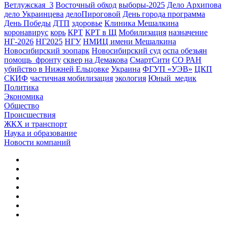
Ветлужская_3
Восточный обход
выборы-2025
Дело Архипова
дело Украинцева
делоПироговой
День города программа
День Победы
ДТП
здоровье
Клиника Мешалкина
коронавирус
корь
КРТ
КРТ в Щ
Мобилизация
назначение
НГ-2026
НГ2025
НГУ
НМИЦ имени Мешалкина
Новосибирский зоопарк
Новосибирский суд
оспа обезьян
помощь_фронту
сквер на Демакова
СмартСити
СО РАН
убийство в Нижней Ельцовке
Украина
ФГУП «УЭВ»
ЦКП
СКИФ
частичная мобилизация
экология
Юный_медик
Политика
Экономика
Общество
Происшествия
ЖКХ и транспорт
Наука и образование
Новости компаний