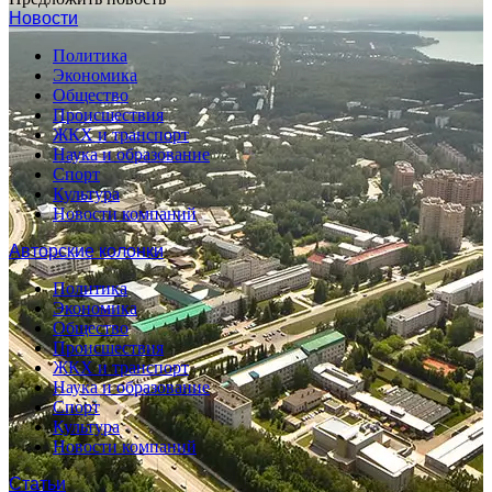
Новости
Политика
Экономика
Общество
Происшествия
ЖКХ и транспорт
Наука и образование
Спорт
Культура
Новости компаний
Авторские колонки
Политика
Экономика
Общество
Происшествия
ЖКХ и транспорт
Наука и образование
Спорт
Культура
Новости компаний
Статьи