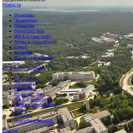
Новости
Политика
Экономика
Общество
Происшествия
ЖКХ и транспорт
Наука и образование
Спорт
Культура
Новости компаний
Авторские колонки
Политика
Экономика
Общество
Происшествия
ЖКХ и транспорт
Наука и образование
Спорт
Культура
Новости компаний
Статьи