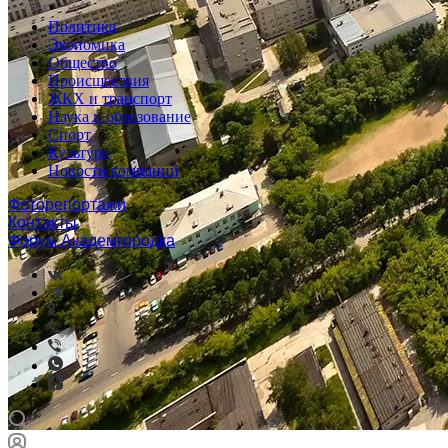
Политика
Экономика
Общество
Происшествия
ЖКХ и транспорт
Наука и образование
Спорт
Культура
Новости компаний
Фоторепортажи
Контакты
Форум Академгородка