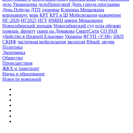
дело Украинцева
делоПироговой
День города программа
День Победы
ДТП
здоровье
Клиника Мешалкина
коронавирус
корь
КРТ
КРТ в Щ
Мобилизация
назначение
НГ-2026
НГ2025
НГУ
НМИЦ имени Мешалкина
Новосибирский зоопарк
Новосибирский суд
оспа обезьян
помощь_фронту
сквер на Демакова
СмартСити
СО РАН
убийство в Нижней Ельцовке
Украина
ФГУП «УЭВ»
ЦКП
СКИФ
частичная мобилизация
экология
Юный_медик
Политика
Экономика
Общество
Происшествия
ЖКХ и транспорт
Наука и образование
Новости компаний