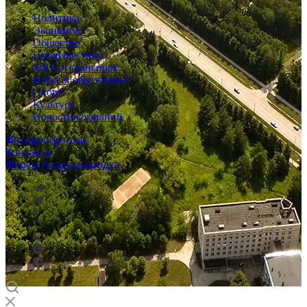
Политика
Экономика
Общество
Происшествия
ЖКХ и транспорт
Наука и образование
Спорт
Культура
Новости компаний
Фоторепортажи
Контакты
Форум Академгородка