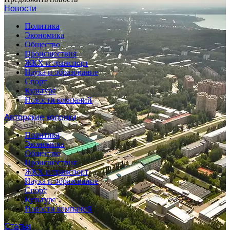
Новости
Политика
Экономика
Общество
Происшествия
ЖКХ и транспорт
Наука и образование
Спорт
Культура
Новости компаний
Авторские колонки
Политика
Экономика
Общество
Происшествия
ЖКХ и транспорт
Наука и образование
Спорт
Культура
Новости компаний
Статьи