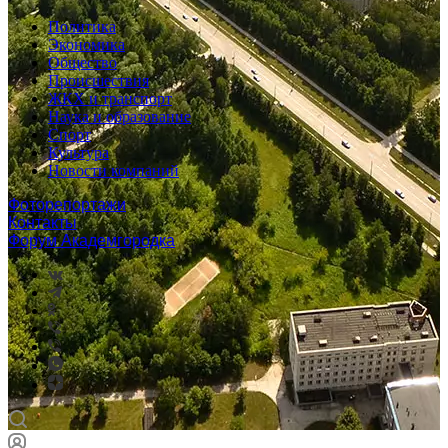
Политика
Экономика
Общество
Происшествия
ЖКХ и транспорт
Наука и образование
Спорт
Культура
Новости компаний
Фоторепортажи
Контакты
Форум Академгородка