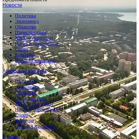
Новости
Политика
Экономика
Общество
Происшествия
ЖКХ и транспорт
Наука и образование
Спорт
Культура
Новости компаний
Авторские колонки
Политика
Экономика
Общество
Происшествия
ЖКХ и транспорт
Наука и образование
Спорт
Культура
Новости компаний
Статьи