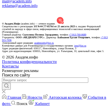
mail@academ.info
reklama@academ.info
© Академ.Инфо
(academ.info) — сетевое издание.
Свидетельство о регистрации
ЭЛ №ФС77-85764 от 25 августа 2023 г.
выдано Федеральной
службой по надзору в сфере связи, информационных технологий и массовых коммуникаций
(Роскомнадзор).
Главный редактор:
Сысолина Полина Эдуардовна
, телефон
+7-913-760-0689
Учредитель:
ООО «МЕДИАРЕСУРС»
. Директор:
Байжанов Ерлан Омарович
, телефон
+7-913
915-7036
Электронный адрес редакции:
academinfo@list.ru
Контактные данные для Роскомнадзора и государственных органов:
irex@list.ru
Адрес редакции фактический: 630117, Новосибирск, улица Полевая, 3
Адрес для корреспонденции: 630055, Новосибирск, ул. Разъездная, 10, цокольный этаж, офис 5.
© 2026 Академ.инфо
Политика конфиденциальности
Контакты
Размещение рекламы
Поиск по сайту
Главная
Новости
Авторская колонка
События в
фото
Поиск
Кабинет