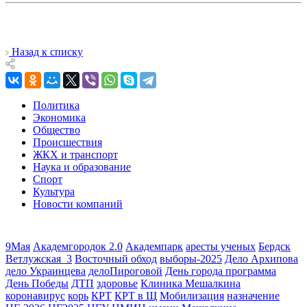
Назад к списку
Политика
Экономика
Общество
Происшествия
ЖКХ и транспорт
Наука и образование
Спорт
Культура
Новости компаний
9Мая
Академгородок 2.0
Академпарк
аресты ученых
Бердск
Ветлужская_3
Восточный обход
выборы-2025
Дело Архипова
дело Украинцева
делоПироговой
День города программа
День Победы
ДТП
здоровье
Клиника Мешалкина
коронавирус
корь
КРТ
КРТ в Щ
Мобилизация
назначение