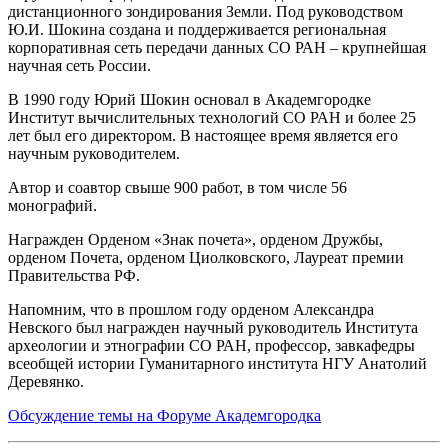
дистанционного зондирования Земли. Под руководством
Ю.И. Шокина создана и поддерживается региональная
корпоративная сеть передачи данных СО РАН – крупнейшая
научная сеть России.
В 1990 году Юрий Шокин основал в Академгородке
Институт вычислительных технологий СО РАН и более 25
лет был его директором. В настоящее время является его
научным руководителем.
Автор и соавтор свыше 900 работ, в том числе 56
монографий.
Награжден Орденом «Знак почета», орденом Дружбы,
орденом Почета, орденом Циолковского, Лауреат премии
Правительства РФ.
Напомним, что в прошлом году орденом Александра
Невского был награжден научный руководитель Института
археологии и этнографии СО РАН, профессор, завкафедры
всеобщей истории Гуманитарного института НГУ Анатолий
Деревянко.
Обсуждение темы на Форуме Академгородка