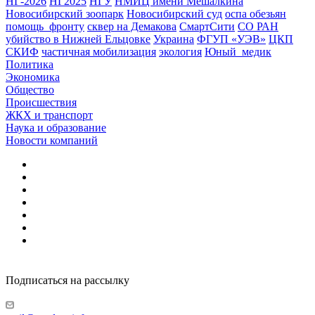
НГ-2026
НГ2025
НГУ
НМИЦ имени Мешалкина
Новосибирский зоопарк
Новосибирский суд
оспа обезьян
помощь_фронту
сквер на Демакова
СмартСити
СО РАН
убийство в Нижней Ельцовке
Украина
ФГУП «УЭВ»
ЦКП
СКИФ
частичная мобилизация
экология
Юный_медик
Политика
Экономика
Общество
Происшествия
ЖКХ и транспорт
Наука и образование
Новости компаний
Подписаться на рассылку