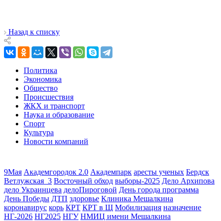
Назад к списку
Политика
Экономика
Общество
Происшествия
ЖКХ и транспорт
Наука и образование
Спорт
Культура
Новости компаний
9Мая
Академгородок 2.0
Академпарк
аресты ученых
Бердск
Ветлужская_3
Восточный обход
выборы-2025
Дело Архипова
дело Украинцева
делоПироговой
День города программа
День Победы
ДТП
здоровье
Клиника Мешалкина
коронавирус
корь
КРТ
КРТ в Щ
Мобилизация
назначение
НГ-2026
НГ2025
НГУ
НМИЦ имени Мешалкина