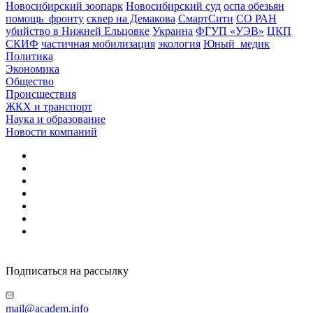
Новосибирский зоопарк
Новосибирский суд
оспа обезьян
помощь_фронту
сквер на Демакова
СмартСити
СО РАН
убийство в Нижней Ельцовке
Украина
ФГУП «УЭВ»
ЦКП
СКИФ
частичная мобилизация
экология
Юный_медик
Политика
Экономика
Общество
Происшествия
ЖКХ и транспорт
Наука и образование
Новости компаний
Подписаться на рассылку
mail@academ.info