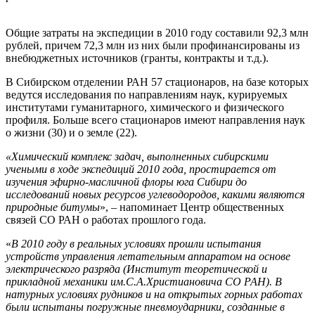
Общие затраты на экспедиции в 2010 году составили 92,3 млн
рублей, причем 72,3 млн из них были профинансированы из
внебюджетных источников (гранты, контракты и т.д.).
В Сибирском отделении РАН 57 стационаров, на базе которых
ведутся исследования по направлениям наук, курируемых
институтами гуманитарного, химического и физического
профиля. Больше всего стационаров имеют направления наук
о жизни (30) и о земле (22).
«Химический комплекс задач, выполненных сибирскими
учеными в ходе экспедиций 2010 года, простирается от
изучения эфирно-масличной флоры юга Сибири до
исследований новых ресурсов углеводородов, какими являются
природные битумы
», – напоминает Центр общественных
связей СО РАН о работах прошлого года.
«
В 2010 году в реальных условиях прошли испытания
устройств управления летательным аппаратом на основе
электрического разряда (Институт теоретической и
прикладной механики им.С.А.Христиановича СО РАН). В
натурных условиях рудников и на открытых горных работах
были испытаны погружные пневмоударники, созданные в