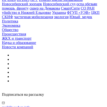
Новосибирский зоопарк
Новосибирский суд
оспа обезьян
помощь_фронту
сквер на Демакова
СмартСити
СО РАН
убийство в Нижней Ельцовке
Украина
ФГУП «УЭВ»
ЦКП
СКИФ
частичная мобилизация
экология
Юный_медик
Политика
Экономика
Общество
Происшествия
ЖКХ и транспорт
Наука и образование
Новости компаний
Подписаться на рассылку