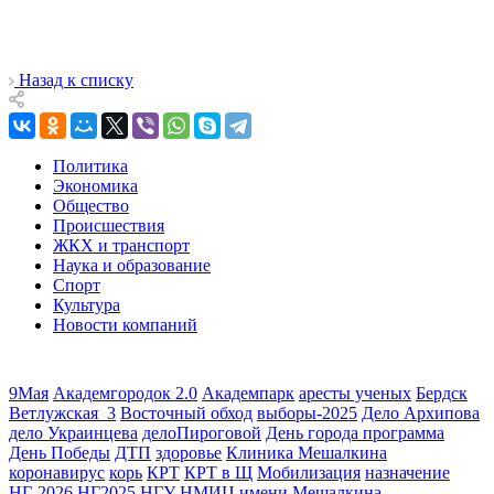
Назад к списку
Политика
Экономика
Общество
Происшествия
ЖКХ и транспорт
Наука и образование
Спорт
Культура
Новости компаний
9Мая
Академгородок 2.0
Академпарк
аресты ученых
Бердск
Ветлужская_3
Восточный обход
выборы-2025
Дело Архипова
дело Украинцева
делоПироговой
День города программа
День Победы
ДТП
здоровье
Клиника Мешалкина
коронавирус
корь
КРТ
КРТ в Щ
Мобилизация
назначение
НГ-2026
НГ2025
НГУ
НМИЦ имени Мешалкина