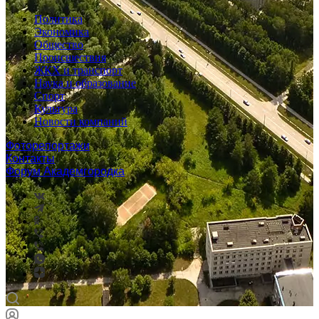
Политика
Экономика
Общество
Происшествия
ЖКХ и транспорт
Наука и образование
Спорт
Культура
Новости компаний
Фоторепортажи
Контакты
Форум Академгородка