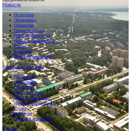
Новости
Политика
Экономика
Общество
Происшествия
ЖКХ и транспорт
Наука и образование
Спорт
Культура
Новости компаний
Авторские колонки
Политика
Экономика
Общество
Происшествия
ЖКХ и транспорт
Наука и образование
Спорт
Культура
Новости компаний
Статьи