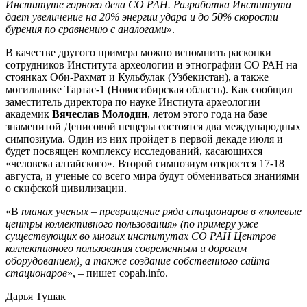
Институте горного дела СО РАН. Разработка Института
дает увеличение на 20% энергии удара и до 50% скорости
бурения по сравнению с аналогами
».
В качестве другого примера можно вспомнить раскопки
сотрудников Института археологии и этнографии СО РАН на
стоянках Оби-Рахмат и Кульбулак (Узбекистан), а также
могильнике Тартас-1 (Новосибирская область). Как сообщил
заместитель директора по науке Инстиута археологии
академик
Вячеслав Молодин
, летом этого года на базе
знаменитой Денисовой пещеры состоятся два международных
симпозиума. Один из них пройдет в первой декаде июля и
будет посвящен комплексу исследований, касающихся
«человека алтайского». Второй симпозиум откроется 17-18
августа, и ученые со всего мира будут обмениваться знаниями
о скифской цивилизации.
«В
планах ученых – превращение ряда стационаров в «полевые
центры коллективного пользования» (по примеру уже
существующих во многих институтах СО РАН Центров
коллективного пользования современным и дорогим
оборудованием), а также создание собственного сайта
стационаров
», – пишет copah.info.
Дарья Тушак