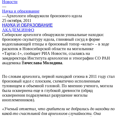
Новости
—
Наука и образование
—
Археологи обнаружили бронзового идола
25 октября, 2011
НАУКА И ОБРАЗОВАНИЕ
АКАДЕМ.ИНФО
Сибирские археологи обнаружили уникальные находки:
бронзовую скульптуру идола, глиняный сосуд в форме
водоплавающей птицы и бронзовый топор «кельт» – в ходе
раскопок в Новосибирской области на могильнике
«Тартас-1», сообщает РИА Новости, ссылаясь на
замдиректора Института археологии и этнографии СО РАН
академика В
ячеслава Молодина
.
По словам археолога, первой находкой сезона в 2011 году стал
бронзовый идол с плоским, схематично исполненным
туловищем и объемной головой. По мнению ученого, могила
была осквернена еще в глубокой древности (обряд
осквернения подразумевал разрушение могилы
иноплеменников).
«Ученый отметил, что грабители не добрались до находки по
какой-то счастливой для археологов случайности. Она