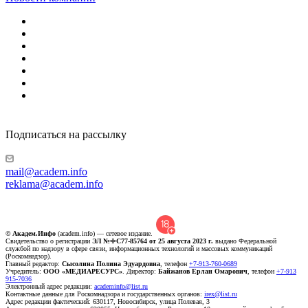
Подписаться на рассылку
mail@academ.info
reklama@academ.info
© Академ.Инфо
(academ.info) — сетевое издание.
Свидетельство о регистрации
ЭЛ №ФС77-85764 от 25 августа 2023 г.
выдано Федеральной
службой по надзору в сфере связи, информационных технологий и массовых коммуникаций
(Роскомнадзор).
Главный редактор:
Сысолина Полина Эдуардовна
, телефон
+7-913-760-0689
Учредитель:
ООО «МЕДИАРЕСУРС»
. Директор:
Байжанов Ерлан Омарович
, телефон
+7-913
915-7036
Электронный адрес редакции:
academinfo@list.ru
Контактные данные для Роскомнадзора и государственных органов:
irex@list.ru
Адрес редакции фактический: 630117, Новосибирск, улица Полевая, 3