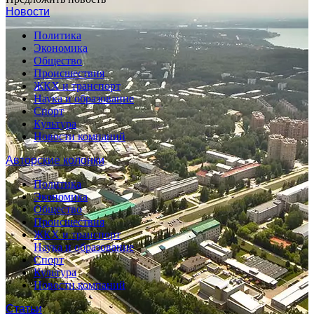
Новости
Политика
Экономика
Общество
Происшествия
ЖКХ и транспорт
Наука и образование
Спорт
Культура
Новости компаний
Авторские колонки
Политика
Экономика
Общество
Происшествия
ЖКХ и транспорт
Наука и образование
Спорт
Культура
Новости компаний
Статьи