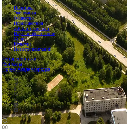
Политика
Экономика
Общество
Происшествия
ЖКХ и транспорт
Наука и образование
Спорт
Культура
Новости компаний
Фоторепортажи
Контакты
Форум Академгородка