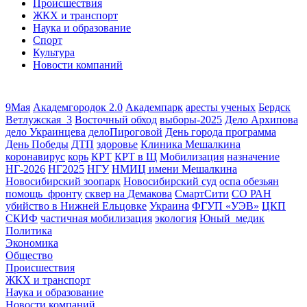
Происшествия
ЖКХ и транспорт
Наука и образование
Спорт
Культура
Новости компаний
9Мая
Академгородок 2.0
Академпарк
аресты ученых
Бердск
Ветлужская_3
Восточный обход
выборы-2025
Дело Архипова
дело Украинцева
делоПироговой
День города программа
День Победы
ДТП
здоровье
Клиника Мешалкина
коронавирус
корь
КРТ
КРТ в Щ
Мобилизация
назначение
НГ-2026
НГ2025
НГУ
НМИЦ имени Мешалкина
Новосибирский зоопарк
Новосибирский суд
оспа обезьян
помощь_фронту
сквер на Демакова
СмартСити
СО РАН
убийство в Нижней Ельцовке
Украина
ФГУП «УЭВ»
ЦКП
СКИФ
частичная мобилизация
экология
Юный_медик
Политика
Экономика
Общество
Происшествия
ЖКХ и транспорт
Наука и образование
Новости компаний