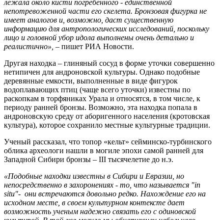
лежала около кисти погребенного - единственной
непотревоженной части его скелета. Бронзовая фигурка не
имеет аналогов и, возможно, даст существенную
информацию для антропологических исследований, поскольку
лицо и головной убор идола выполнены очень детально и
реалистично»,
– пишет РИА Новости.
Другая находка – глиняный сосуд в форме уточки совершенно
нетипичен для андроновской культуры. Однако подобные
деревянные емкости, выполненные в виде фигурок
водоплавающих птиц (чаще всего уточки) известны по
раскопкам в торфяниках Урала и относятся, в том числе, к
периоду ранней бронзы. Возможно, эта находка попала в
андроновскую среду от аборигенного населения (кротовская
культура), которое сохранило местные культурные традиции.
Ученый рассказал, что топор «кельт» сейминско-турбинского
облика археологи нашли в могиле эпохи самой ранней для
Западной Сибири бронзы – III тысячелетие до н.э.
«Подобные находки известны в Сибири и Евразии, но
непосредственно в захоронениях - то, что называется "in
situ"- они встречаются довольно редко. Нахождение его на
исходном месте, в своем культурном контексте дает
возможность ученым надежно связать его с одиновской