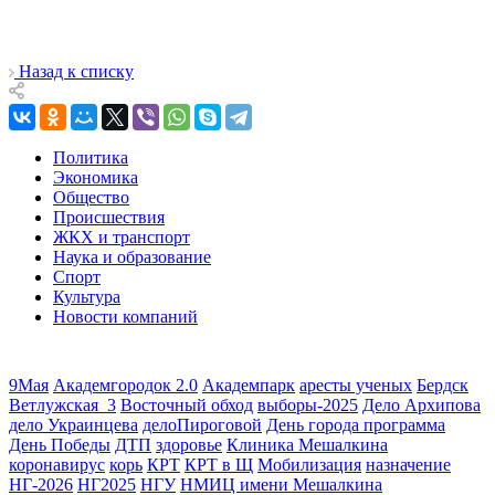
Назад к списку
Политика
Экономика
Общество
Происшествия
ЖКХ и транспорт
Наука и образование
Спорт
Культура
Новости компаний
9Мая
Академгородок 2.0
Академпарк
аресты ученых
Бердск
Ветлужская_3
Восточный обход
выборы-2025
Дело Архипова
дело Украинцева
делоПироговой
День города программа
День Победы
ДТП
здоровье
Клиника Мешалкина
коронавирус
корь
КРТ
КРТ в Щ
Мобилизация
назначение
НГ-2026
НГ2025
НГУ
НМИЦ имени Мешалкина