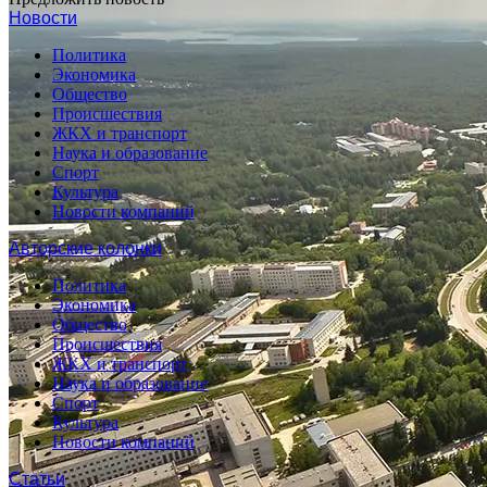
Новости
Политика
Экономика
Общество
Происшествия
ЖКХ и транспорт
Наука и образование
Спорт
Культура
Новости компаний
Авторские колонки
Политика
Экономика
Общество
Происшествия
ЖКХ и транспорт
Наука и образование
Спорт
Культура
Новости компаний
Статьи