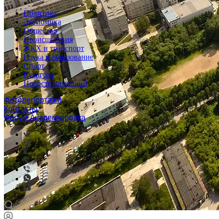
Политика
Экономика
Общество
Происшествия
ЖКХ и транспорт
Наука и образование
Спорт
Культура
Новости компаний
Фоторепортажи
Контакты
Форум Академгородка