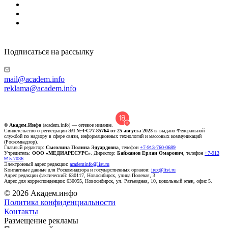
Подписаться на рассылку
mail@academ.info
reklama@academ.info
© Академ.Инфо
(academ.info) — сетевое издание.
Свидетельство о регистрации
ЭЛ №ФС77-85764 от 25 августа 2023 г.
выдано Федеральной
службой по надзору в сфере связи, информационных технологий и массовых коммуникаций
(Роскомнадзор).
Главный редактор:
Сысолина Полина Эдуардовна
, телефон
+7-913-760-0689
Учредитель:
ООО «МЕДИАРЕСУРС»
. Директор:
Байжанов Ерлан Омарович
, телефон
+7-913
915-7036
Электронный адрес редакции:
academinfo@list.ru
Контактные данные для Роскомнадзора и государственных органов:
irex@list.ru
Адрес редакции фактический: 630117, Новосибирск, улица Полевая, 3
Адрес для корреспонденции: 630055, Новосибирск, ул. Разъездная, 10, цокольный этаж, офис 5.
© 2026 Академ.инфо
Политика конфиденциальности
Контакты
Размещение рекламы