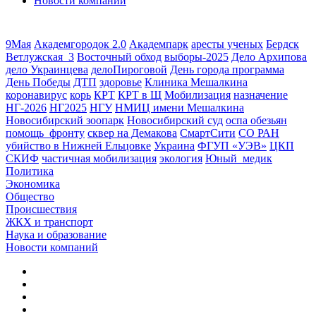
Новости компаний
9Мая
Академгородок 2.0
Академпарк
аресты ученых
Бердск
Ветлужская_3
Восточный обход
выборы-2025
Дело Архипова
дело Украинцева
делоПироговой
День города программа
День Победы
ДТП
здоровье
Клиника Мешалкина
коронавирус
корь
КРТ
КРТ в Щ
Мобилизация
назначение
НГ-2026
НГ2025
НГУ
НМИЦ имени Мешалкина
Новосибирский зоопарк
Новосибирский суд
оспа обезьян
помощь_фронту
сквер на Демакова
СмартСити
СО РАН
убийство в Нижней Ельцовке
Украина
ФГУП «УЭВ»
ЦКП
СКИФ
частичная мобилизация
экология
Юный_медик
Политика
Экономика
Общество
Происшествия
ЖКХ и транспорт
Наука и образование
Новости компаний