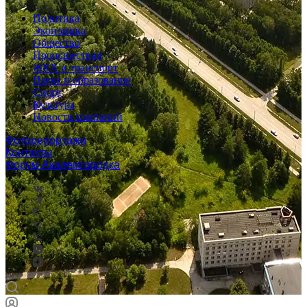
Политика
Экономика
Общество
Происшествия
ЖКХ и транспорт
Наука и образование
Спорт
Культура
Новости компаний
Фоторепортажи
Контакты
Форум Академгородка