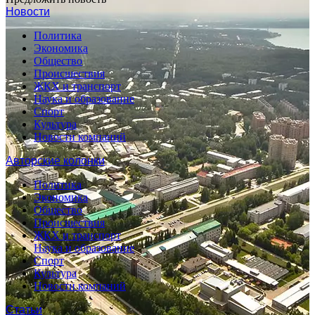
Новости
Политика
Экономика
Общество
Происшествия
ЖКХ и транспорт
Наука и образование
Спорт
Культура
Новости компаний
Авторские колонки
Политика
Экономика
Общество
Происшествия
ЖКХ и транспорт
Наука и образование
Спорт
Культура
Новости компаний
Статьи