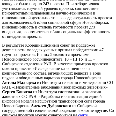
конкурсе было подано 243 проекта. При отборе заявок
учитывались: научный уровень проекта, соответствие
приоритетным направлениям научно-технической и
инновационной деятельности в городе, актуальность проекта
для экономической и/или социальной сферы Новосибирска,
инновационность и степень готовности проекта для
внедрения, экономическая и/или социальная эффективность
от внедрения проекта.
В результате Координационный совет по поддержке
деятельности молодых ученых признал победителями 47
научных проектов. Из них 5 являются проектами
Новосибирского госуниверситета, 10 – НГТУ и 11 –
Сибирского отделения РАН. В качестве примеров проектов
можно привести «Исследование качественного и
количественного состава загрязняющих веществ в воде
прудов и обводненных карьеров города Новосибирска»
Антона Мальцева
из Института геологии и минералогии СО
РАН, «Паразитарные заболевания зоопарковых животных»
Сергея Коняева
из Института систематики и экологии
животных СО РАН, «Разработка и оптимизация единой
цифровой модели маршрутной транспортной сети города
Новосибирска»
Алексея Дубровского
из Сибирской
государственной геодезической академии и многие другие. Со
списком проектов можно ознакомиться на
сайте
.