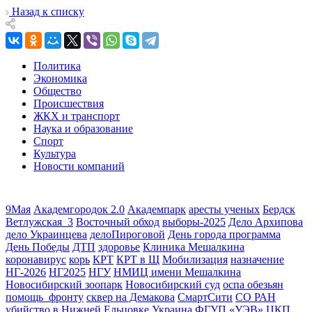
Назад к списку
Политика
Экономика
Общество
Происшествия
ЖКХ и транспорт
Наука и образование
Спорт
Культура
Новости компаний
9Мая
Академгородок 2.0
Академпарк
аресты ученых
Бердск
Ветлужская_3
Восточный обход
выборы-2025
Дело Архипова
дело Украинцева
делоПироговой
День города программа
День Победы
ДТП
здоровье
Клиника Мешалкина
коронавирус
корь
КРТ
КРТ в Щ
Мобилизация
назначение
НГ-2026
НГ2025
НГУ
НМИЦ имени Мешалкина
Новосибирский зоопарк
Новосибирский суд
оспа обезьян
помощь_фронту
сквер на Демакова
СмартСити
СО РАН
убийство в Нижней Ельцовке
Украина
ФГУП «УЭВ»
ЦКП