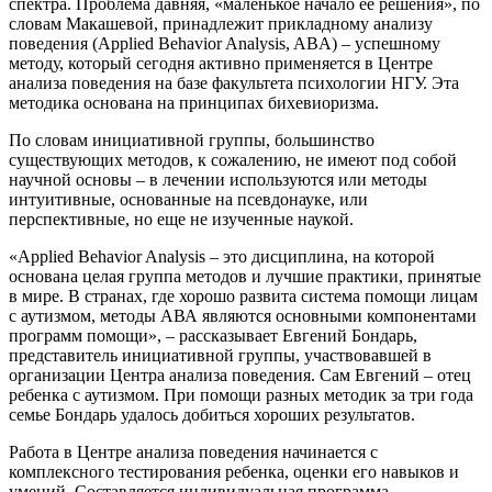
спектра. Проблема давняя, «маленькое начало ее решения», по
словам Макашевой, принадлежит прикладному анализу
поведения (Applied Behavior Analysis, ABА) – успешному
методу, который сегодня активно применяется в Центре
анализа поведения на базе факультета психологии НГУ. Эта
методика основана на принципах бихевиоризма.
По словам инициативной группы, большинство
существующих методов, к сожалению, не имеют под собой
научной основы – в лечении используются или методы
интуитивные, основанные на псевдонауке, или
перспективные, но еще не изученные наукой.
«Applied Behavior Analysis – это дисциплина, на которой
основана целая группа методов и лучшие практики, принятые
в мире. В странах, где хорошо развита система помощи лицам
с аутизмом, методы АВА являются основными компонентами
программ помощи», – рассказывает Евгений Бондарь,
представитель инициативной группы, участвовавшей в
организации Центра анализа поведения. Сам Евгений – отец
ребенка с аутизмом. При помощи разных методик за три года
семье Бондарь удалось добиться хороших результатов.
Работа в Центре анализа поведения начинается с
комплексного тестирования ребенка, оценки его навыков и
умений. Составляется индивидуальная программа.