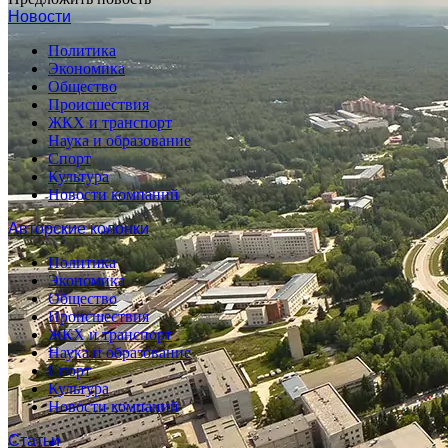
Новости
Политика
Экономика
Общество
Происшествия
ЖКХ и транспорт
Наука и образование
Спорт
Культура
Новости компаний
Авторские колонки
Политика
Экономика
Общество
Происшествия
ЖКХ и транспорт
Наука и образование
Спорт
Культура
Новости компаний
Статьи