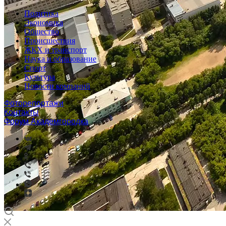
Политика
Экономика
Общество
Происшествия
ЖКХ и транспорт
Наука и образование
Спорт
Культура
Новости компаний
Фоторепортажи
Контакты
Форум Академгородка