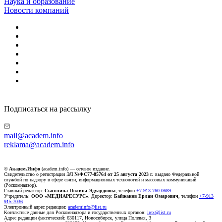
Наука и образование
Новости компаний
Подписаться на рассылку
mail@academ.info
reklama@academ.info
© Академ.Инфо
(academ.info) — сетевое издание.
Свидетельство о регистрации
ЭЛ №ФС77-85764 от 25 августа 2023 г.
выдано Федеральной
службой по надзору в сфере связи, информационных технологий и массовых коммуникаций
(Роскомнадзор).
Главный редактор:
Сысолина Полина Эдуардовна
, телефон
+7-913-760-0689
Учредитель:
ООО «МЕДИАРЕСУРС»
. Директор:
Байжанов Ерлан Омарович
, телефон
+7-913
915-7036
Электронный адрес редакции:
academinfo@list.ru
Контактные данные для Роскомнадзора и государственных органов:
irex@list.ru
Адрес редакции фактический: 630117, Новосибирск, улица Полевая, 3