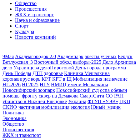
Общество
Происшествия
ЖКХ и транспорт
Наука и образование
Спорт
Культура
Новости компаний
9Мая
Академгородок 2.0
Академпарк
аресты ученых
Бердск
Ветлужская_3
Восточный обход
выборы-2025
Дело Архипова
дело Украинцева
делоПироговой
День города программа
День Победы
ДТП
здоровье
Клиника Мешалкина
коронавирус
корь
КРТ
КРТ в Щ
Мобилизация
назначение
НГ-2026
НГ2025
НГУ
НМИЦ имени Мешалкина
Новосибирский зоопарк
Новосибирский суд
оспа обезьян
помощь_фронту
сквер на Демакова
СмартСити
СО РАН
убийство в Нижней Ельцовке
Украина
ФГУП «УЭВ»
ЦКП
СКИФ
частичная мобилизация
экология
Юный_медик
Политика
Экономика
Общество
Происшествия
ЖКХ и транспорт