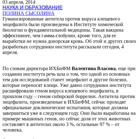
03 апреля, 2014
НАУКА И ОБРАЗОВАНИЕ
ПОЛИНА СЫСОЛИНА
Гуманизированные антитела против вируса клещевого
энцефалита были произведены в Институте химической
биологии и фундаментальной медицины. Такая вакцина
эффективнее, чем гамма-глобулин, кроме того, для ее
выработки не нужна донорская кровь. Об этой и других своих
разработках сотрудники института рассказали сегодня, 4
апреля.
По словам директора ИХБиФМ
Валентина Власова
, еще при
создании института речь шла о том, что одной из основных
тем для исследований станет энцефалит и другие болезни,
которые переносят клещи. Уже давно сотрудники института
расшифровали геном вируса клещевого энцефалита, в
прошлом году – геном сибирской боррелии. Антитела против
энцефалита, произведенные в ИХБиФМ, сейчас проходят
официальные доклинические испытания, которые должны
завершиться уже в следующем году. Они были выработаны на
примере мышиных генов, но сейчас доля от этих животных
составляет в антителах около 3 %, остальные 97 % – от
человека.