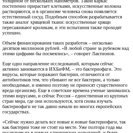
толщиной от нескольких нанометров. Такой каркас
постепенно прирастает клетками, искусственные волокна
растворяются, и в организме человека снова появляется
естественный сосуд. Подобным способом разрабатывается
также аналог хрящевой ткани: искусственные хрящи
пересаживают кроликам, и эти испытания также проходят
успешно.
Объем финансирования таких разработок – несколько
десятков миллионов рублей. «В любой стране за рубежом над
этими цифрами бы посмеялись», – говорит Лактионов.
Еще одно направление исследований, которым сейчас
активно занимаются в ИХБиФМ, – это бактериофаги. Это
вирусы, которые поражают бактерии, отличаются от
антибиотиков тем, что убивают не все бактерии, а только
необходимые, и именно поэтому не приносят существенного
вреда организму. Еще в советские времена ученые занимались
этими вирусами, и сейчас Россия – единственная из крупных
стран мира, где они используются, хотя снова изучать
бактериофаги не так давно начали во многих европейских
государствах.
«Сейчас нужно делать все новые и новые бактериофаги, так
как бактерии тоже не стоят на месте. Уже полтора года мы
исследуем их в рамках клинических испытаний, и будет