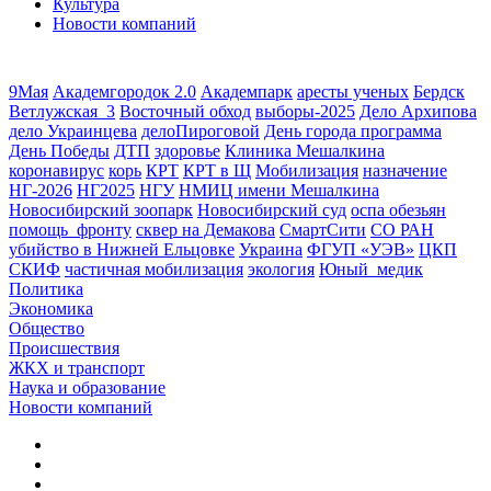
Культура
Новости компаний
9Мая
Академгородок 2.0
Академпарк
аресты ученых
Бердск
Ветлужская_3
Восточный обход
выборы-2025
Дело Архипова
дело Украинцева
делоПироговой
День города программа
День Победы
ДТП
здоровье
Клиника Мешалкина
коронавирус
корь
КРТ
КРТ в Щ
Мобилизация
назначение
НГ-2026
НГ2025
НГУ
НМИЦ имени Мешалкина
Новосибирский зоопарк
Новосибирский суд
оспа обезьян
помощь_фронту
сквер на Демакова
СмартСити
СО РАН
убийство в Нижней Ельцовке
Украина
ФГУП «УЭВ»
ЦКП
СКИФ
частичная мобилизация
экология
Юный_медик
Политика
Экономика
Общество
Происшествия
ЖКХ и транспорт
Наука и образование
Новости компаний