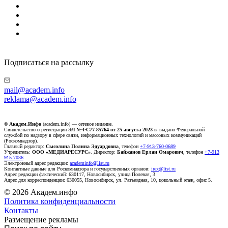
Подписаться на рассылку
mail@academ.info
reklama@academ.info
© Академ.Инфо
(academ.info) — сетевое издание.
Свидетельство о регистрации
ЭЛ №ФС77-85764 от 25 августа 2023 г.
выдано Федеральной
службой по надзору в сфере связи, информационных технологий и массовых коммуникаций
(Роскомнадзор).
Главный редактор:
Сысолина Полина Эдуардовна
, телефон
+7-913-760-0689
Учредитель:
ООО «МЕДИАРЕСУРС»
. Директор:
Байжанов Ерлан Омарович
, телефон
+7-913
915-7036
Электронный адрес редакции:
academinfo@list.ru
Контактные данные для Роскомнадзора и государственных органов:
irex@list.ru
Адрес редакции фактический: 630117, Новосибирск, улица Полевая, 3
Адрес для корреспонденции: 630055, Новосибирск, ул. Разъездная, 10, цокольный этаж, офис 5.
© 2026 Академ.инфо
Политика конфиденциальности
Контакты
Размещение рекламы