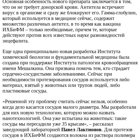
Основная особенность нового препарата заключается в том,
что он не требует донорской крови. Антитела встречают
вирус в организме и сразу же блокируют его. Гамма-глобулин,
который используется в медицине сейчас, содержит
множество различных антител, в то время как вакцина
ИХБиФМ – только необходимые, причем те, которые
действуют против всех известных науке разновидностей
энцефалита.
Еще одна принципиально новая разработка Института
химической биологии и фундаментальной медицины была
создана при поддержке Института патологии кровообращения
имени Мешалкина. Она призвана помочь тем, кто страдает
сердечно-сосудистыми заболеваниями. Сейчас при
необходимости протезирования сосудов используется либо
материал, взятый у животных или трупов людей, либо
пластиковые сосуды.
«Решенной эту проблему считать сейчас нельзя, особенно
когда дело касается сосудов малого диаметра. Мы разработали
для них новую технологию, которую можно назвать
нанотехнологией. Она уже испытана на животных: такие
сосуды мы пересадили уже 35 крысам», – рассказал
заведующий лабораторией
Павел Лактионов
. Для протезов
сосудов в ИХБиФМ создаются волокна из раствора полимера