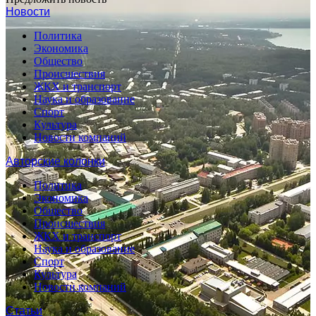
Новости
Политика
Экономика
Общество
Происшествия
ЖКХ и транспорт
Наука и образование
Спорт
Культура
Новости компаний
Авторские колонки
Политика
Экономика
Общество
Происшествия
ЖКХ и транспорт
Наука и образование
Спорт
Культура
Новости компаний
Статьи