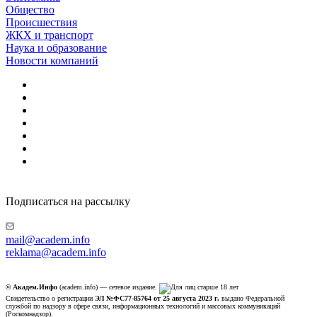
Общество
Происшествия
ЖКХ и транспорт
Наука и образование
Новости компаний
Подписаться на рассылку
mail@academ.info
reklama@academ.info
© Академ.Инфо
(academ.info) — сетевое издание.
Свидетельство о регистрации
ЭЛ №ФС77-85764 от 25 августа 2023 г.
выдано Федеральной
службой по надзору в сфере связи, информационных технологий и массовых коммуникаций
(Роскомнадзор).