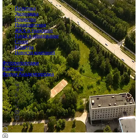
Политика
Экономика
Общество
Происшествия
ЖКХ и транспорт
Наука и образование
Спорт
Культура
Новости компаний
Фоторепортажи
Контакты
Форум Академгородка