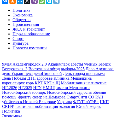
Политика
Экономика
Общество
Происшествия
ЖКХ и транспорт
Наука и образование
Спорт
Культура
Новости компаний
9Мая
Академгородок 2.0
Академпарк
аресты ученых
Бердск
Ветлужская_3
Восточный обход
выборы-2025
Дело Архипова
дело Украинцева
делоПироговой
День города программа
День Победы
ДТП
здоровье
Клиника Мешалкина
коронавирус
корь
КРТ
КРТ в Щ
Мобилизация
назначение
НГ-2026
НГ2025
НГУ
НМИЦ имени Мешалкина
Новосибирский зоопарк
Новосибирский суд
оспа обезьян
помощь_фронту
сквер на Демакова
СмартСити
СО РАН
убийство в Нижней Ельцовке
Украина
ФГУП «УЭВ»
ЦКП
СКИФ
частичная мобилизация
экология
Юный_медик
Политика
Экономика