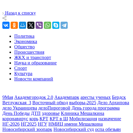
Назад к списку
Политика
Экономика
Общество
Происшествия
ЖКХ и транспорт
Наука и образование
Спорт
Культура
Новости компаний
9Мая
Академгородок 2.0
Академпарк
аресты ученых
Бердск
Ветлужская_3
Восточный обход
выборы-2025
Дело Архипова
дело Украинцева
делоПироговой
День города программа
День Победы
ДТП
здоровье
Клиника Мешалкина
коронавирус
корь
КРТ
КРТ в Щ
Мобилизация
назначение
НГ-2026
НГ2025
НГУ
НМИЦ имени Мешалкина
Новосибирский зоопарк
Новосибирский суд
оспа обезьян