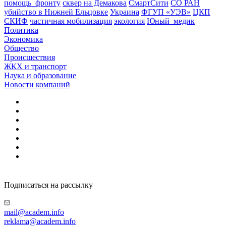
помощь_фронту
сквер на Демакова
СмартСити
СО РАН
убийство в Нижней Ельцовке
Украина
ФГУП «УЭВ»
ЦКП
СКИФ
частичная мобилизация
экология
Юный_медик
Политика
Экономика
Общество
Происшествия
ЖКХ и транспорт
Наука и образование
Новости компаний
Подписаться на рассылку
mail@academ.info
reklama@academ.info