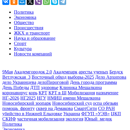
Политика
Экономика
Общество
Происшествия
ЖКХ и транспорт
Наука и образование
Спорт
Культура
Новости компаний
9Мая
Академгородок 2.0
Академпарк
аресты ученых
Бердск
Ветлужская_3
Восточный обход
выборы-2025
Дело Архипова
дело Украинцева
делоПироговой
День города программа
День Победы
ДТП
здоровье
Клиника Мешалкина
коронавирус
корь
КРТ
КРТ в Щ
Мобилизация
назначение
НГ-2026
НГ2025
НГУ
НМИЦ имени Мешалкина
Новосибирский зоопарк
Новосибирский суд
оспа обезьян
помощь_фронту
сквер на Демакова
СмартСити
СО РАН
убийство в Нижней Ельцовке
Украина
ФГУП «УЭВ»
ЦКП
СКИФ
частичная мобилизация
экология
Юный_медик
Политика
Экономика