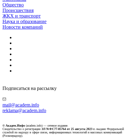
Общество
Происшествия
ЖКХ и транспорт
Наука и образование
Новости компаний
Подписаться на рассылку
mail@academ.info
reklama@academ.info
© Академ.Инфо
(academ.info) — сетевое издание.
Свидетельство о регистрации
ЭЛ №ФС77-85764 от 25 августа 2023 г.
выдано Федеральной
службой по надзору в сфере связи, информационных технологий и массовых коммуникаций
(Роскомнадзор).