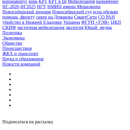
коронавирус
корь
КРТ
КРТ в Щ
Мобилизация
назначение
НГ-2026
НГ2025
НГУ
НМИЦ имени Мешалкина
Новосибирский зоопарк
Новосибирский суд
оспа обезьян
помощь_фронту
сквер на Демакова
СмартСити
СО РАН
убийство в Нижней Ельцовке
Украина
ФГУП «УЭВ»
ЦКП
СКИФ
частичная мобилизация
экология
Юный_медик
Политика
Экономика
Общество
Происшествия
ЖКХ и транспорт
Наука и образование
Новости компаний
Подписаться на рассылку