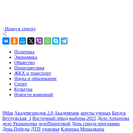
Назад к списку
Политика
Экономика
Общество
Происшествия
ЖКХ и транспорт
Наука и образование
Спорт
Культура
Новости компаний
9Мая
Академгородок 2.0
Академпарк
аресты ученых
Бердск
Ветлужская_3
Восточный обход
выборы-2025
Дело Архипова
дело Украинцева
делоПироговой
День города программа
День Победы
ДТП
здоровье
Клиника Мешалкина