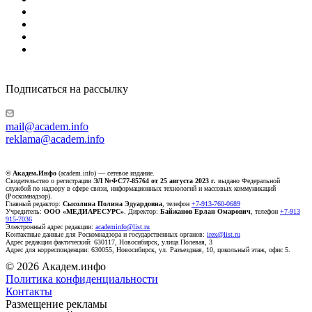
Подписаться на рассылку
mail@academ.info
reklama@academ.info
© Академ.Инфо
(academ.info) — сетевое издание.
Свидетельство о регистрации
ЭЛ №ФС77-85764 от 25 августа 2023 г.
выдано Федеральной
службой по надзору в сфере связи, информационных технологий и массовых коммуникаций
(Роскомнадзор).
Главный редактор:
Сысолина Полина Эдуардовна
, телефон
+7-913-760-0689
Учредитель:
ООО «МЕДИАРЕСУРС»
. Директор:
Байжанов Ерлан Омарович
, телефон
+7-913
915-7036
Электронный адрес редакции:
academinfo@list.ru
Контактные данные для Роскомнадзора и государственных органов:
irex@list.ru
Адрес редакции фактический: 630117, Новосибирск, улица Полевая, 3
Адрес для корреспонденции: 630055, Новосибирск, ул. Разъездная, 10, цокольный этаж, офис 5.
© 2026 Академ.инфо
Политика конфиденциальности
Контакты
Размещение рекламы