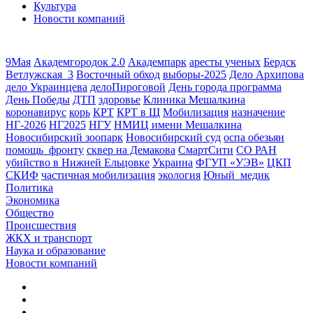
Культура
Новости компаний
9Мая
Академгородок 2.0
Академпарк
аресты ученых
Бердск
Ветлужская_3
Восточный обход
выборы-2025
Дело Архипова
дело Украинцева
делоПироговой
День города программа
День Победы
ДТП
здоровье
Клиника Мешалкина
коронавирус
корь
КРТ
КРТ в Щ
Мобилизация
назначение
НГ-2026
НГ2025
НГУ
НМИЦ имени Мешалкина
Новосибирский зоопарк
Новосибирский суд
оспа обезьян
помощь_фронту
сквер на Демакова
СмартСити
СО РАН
убийство в Нижней Ельцовке
Украина
ФГУП «УЭВ»
ЦКП
СКИФ
частичная мобилизация
экология
Юный_медик
Политика
Экономика
Общество
Происшествия
ЖКХ и транспорт
Наука и образование
Новости компаний