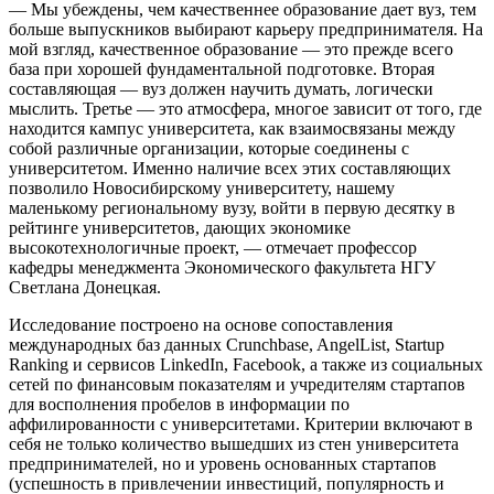
— Мы убеждены, чем качественнее образование дает вуз, тем
больше выпускников выбирают карьеру предпринимателя. На
мой взгляд, качественное образование — это прежде всего
база при хорошей фундаментальной подготовке. Вторая
составляющая — вуз должен научить думать, логически
мыслить. Третье — это атмосфера, многое зависит от того, где
находится кампус университета, как взаимосвязаны между
собой различные организации, которые соединены с
университетом. Именно наличие всех этих составляющих
позволило Новосибирскому университету, нашему
маленькому региональному вузу, войти в первую десятку в
рейтинге университетов, дающих экономике
высокотехнологичные проект, — отмечает профессор
кафедры менеджмента Экономического факультета НГУ
Светлана Донецкая.
Исследование построено на основе сопоставления
международных баз данных Crunchbase, AngelList, Startup
Ranking и сервисов LinkedIn, Facebook, а также из социальных
сетей по финансовым показателям и учредителям стартапов
для восполнения пробелов в информации по
аффилированности с университетами. Критерии включают в
себя не только количество вышедших из стен университета
предпринимателей, но и уровень основанных стартапов
(успешность в привлечении инвестиций, популярность и