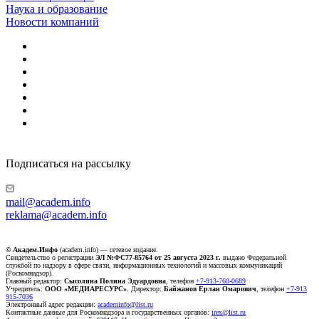
Наука и образование
Новости компаний
Подписаться на рассылку
mail@academ.info
reklama@academ.info
© Академ.Инфо
(academ.info) — сетевое издание.
Свидетельство о регистрации
ЭЛ №ФС77-85764 от 25 августа 2023 г.
выдано Федеральной
службой по надзору в сфере связи, информационных технологий и массовых коммуникаций
(Роскомнадзор).
Главный редактор:
Сысолина Полина Эдуардовна
, телефон
+7-913-760-0689
Учредитель:
ООО «МЕДИАРЕСУРС»
. Директор:
Байжанов Ерлан Омарович
, телефон
+7-913
915-7036
Электронный адрес редакции:
academinfo@list.ru
Контактные данные для Роскомнадзора и государственных органов:
irex@list.ru