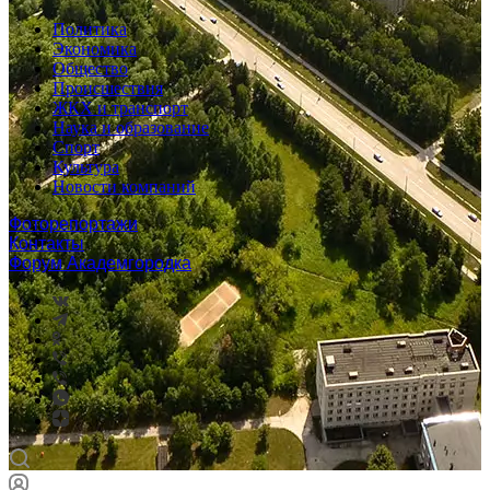
Политика
Экономика
Общество
Происшествия
ЖКХ и транспорт
Наука и образование
Спорт
Культура
Новости компаний
Фоторепортажи
Контакты
Форум Академгородка