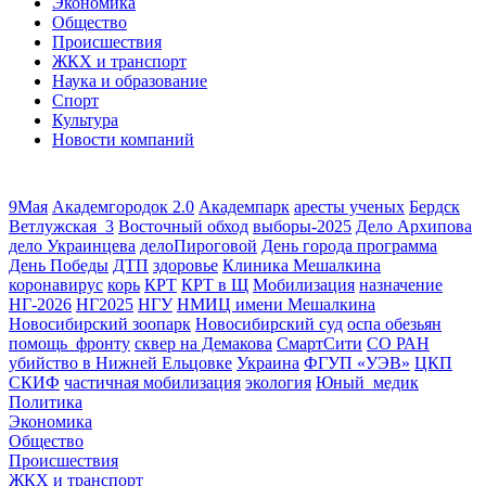
Экономика
Общество
Происшествия
ЖКХ и транспорт
Наука и образование
Спорт
Культура
Новости компаний
9Мая
Академгородок 2.0
Академпарк
аресты ученых
Бердск
Ветлужская_3
Восточный обход
выборы-2025
Дело Архипова
дело Украинцева
делоПироговой
День города программа
День Победы
ДТП
здоровье
Клиника Мешалкина
коронавирус
корь
КРТ
КРТ в Щ
Мобилизация
назначение
НГ-2026
НГ2025
НГУ
НМИЦ имени Мешалкина
Новосибирский зоопарк
Новосибирский суд
оспа обезьян
помощь_фронту
сквер на Демакова
СмартСити
СО РАН
убийство в Нижней Ельцовке
Украина
ФГУП «УЭВ»
ЦКП
СКИФ
частичная мобилизация
экология
Юный_медик
Политика
Экономика
Общество
Происшествия
ЖКХ и транспорт