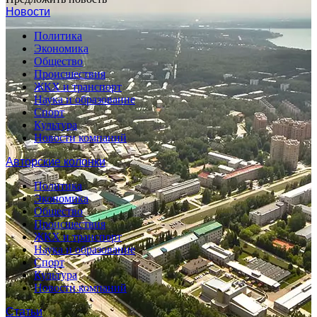
Новости
Политика
Экономика
Общество
Происшествия
ЖКХ и транспорт
Наука и образование
Спорт
Культура
Новости компаний
Авторские колонки
Политика
Экономика
Общество
Происшествия
ЖКХ и транспорт
Наука и образование
Спорт
Культура
Новости компаний
Статьи