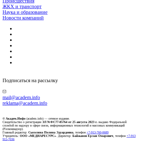
Происшествия
ЖКХ и транспорт
Наука и образование
Новости компаний
Подписаться на рассылку
mail@academ.info
reklama@academ.info
© Академ.Инфо
(academ.info) — сетевое издание.
Свидетельство о регистрации
ЭЛ №ФС77-85764 от 25 августа 2023 г.
выдано Федеральной
службой по надзору в сфере связи, информационных технологий и массовых коммуникаций
(Роскомнадзор).
Главный редактор:
Сысолина Полина Эдуардовна
, телефон
+7-913-760-0689
Учредитель:
ООО «МЕДИАРЕСУРС»
. Директор:
Байжанов Ерлан Омарович
, телефон
+7-913
915-7036