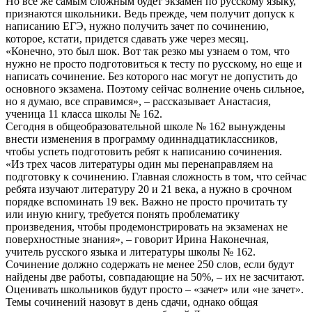
Но все же самым сложным будет экзамен по русскому языку,
признаются школьники. Ведь прежде, чем получит допуск к
написанию ЕГЭ, нужно получить зачет по сочинению,
которое, кстати, придется сдавать уже через месяц.
«Конечно, это был шок. Вот так резко мы узнаем о том, что
нужно не просто подготовиться к тесту по русскому, но еще и
написать сочинение. Без которого нас могут не допустить до
основного экзамена. Поэтому сейчас волнение очень сильное,
но я думаю, все справимся», – рассказывает Анастасия,
ученица 11 класса школы № 162.
Сегодня в общеобразовательной школе № 162 вынуждены
внести изменения в программу одиннадцатиклассников,
чтобы успеть подготовить ребят к написанию сочинения.
«Из трех часов литературы один мы перенаправляем на
подготовку к сочинению. Главная сложность в том, что сейчас
ребята изучают литературу 20 и 21 века, а нужно в срочном
порядке вспоминать 19 век. Важно не просто прочитать ту
или иную книгу, требуется понять проблематику
произведения, чтобы продемонстрировать на экзаменах не
поверхностные знания», – говорит Ирина Наконечная,
учитель русского языка и литературы школы № 162.
Сочинение должно содержать не менее 250 слов, если будут
найдены две работы, совпадающие на 50%, – их не засчитают.
Оценивать школьников будут просто – «зачет» или «не зачет».
Темы сочинений назовут в день сдачи, однако общая