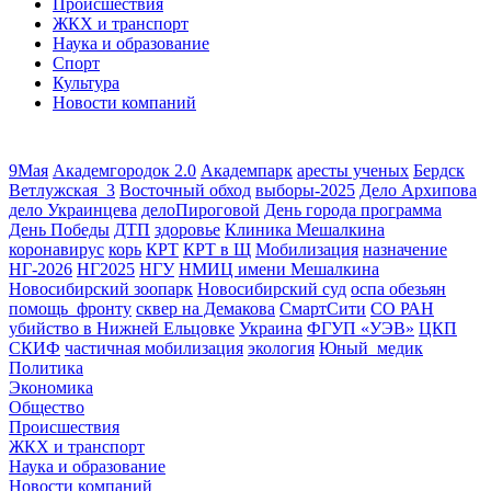
Происшествия
ЖКХ и транспорт
Наука и образование
Спорт
Культура
Новости компаний
9Мая
Академгородок 2.0
Академпарк
аресты ученых
Бердск
Ветлужская_3
Восточный обход
выборы-2025
Дело Архипова
дело Украинцева
делоПироговой
День города программа
День Победы
ДТП
здоровье
Клиника Мешалкина
коронавирус
корь
КРТ
КРТ в Щ
Мобилизация
назначение
НГ-2026
НГ2025
НГУ
НМИЦ имени Мешалкина
Новосибирский зоопарк
Новосибирский суд
оспа обезьян
помощь_фронту
сквер на Демакова
СмартСити
СО РАН
убийство в Нижней Ельцовке
Украина
ФГУП «УЭВ»
ЦКП
СКИФ
частичная мобилизация
экология
Юный_медик
Политика
Экономика
Общество
Происшествия
ЖКХ и транспорт
Наука и образование
Новости компаний