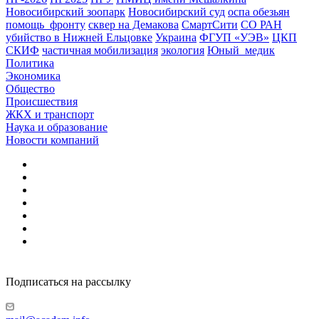
Новосибирский зоопарк
Новосибирский суд
оспа обезьян
помощь_фронту
сквер на Демакова
СмартСити
СО РАН
убийство в Нижней Ельцовке
Украина
ФГУП «УЭВ»
ЦКП
СКИФ
частичная мобилизация
экология
Юный_медик
Политика
Экономика
Общество
Происшествия
ЖКХ и транспорт
Наука и образование
Новости компаний
Подписаться на рассылку