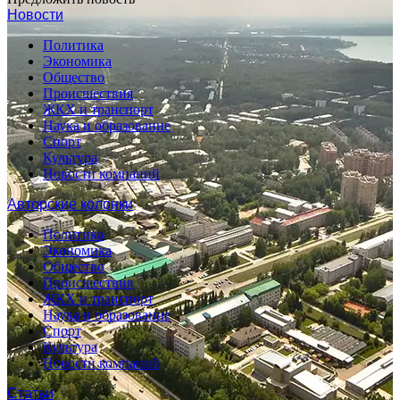
Новости
Политика
Экономика
Общество
Происшествия
ЖКХ и транспорт
Наука и образование
Спорт
Культура
Новости компаний
Авторские колонки
Политика
Экономика
Общество
Происшествия
ЖКХ и транспорт
Наука и образование
Спорт
Культура
Новости компаний
Статьи