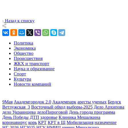
Назад к списку
Политика
Экономика
Общество
Происшествия
ЖКХ и транспорт
Наука и образование
Спорт
Культура
Новости компаний
9Мая
Академгородок 2.0
Академпарк
аресты ученых
Бердск
Ветлужская_3
Восточный обход
выборы-2025
Дело Архипова
дело Украинцева
делоПироговой
День города программа
День Победы
ДТП
здоровье
Клиника Мешалкина
коронавирус
корь
КРТ
КРТ в Щ
Мобилизация
назначение
НГ-2026
НГ2025
НГУ
НМИЦ имени Мешалкина