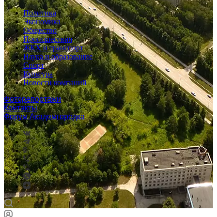
Политика
Экономика
Общество
Происшествия
ЖКХ и транспорт
Наука и образование
Спорт
Культура
Новости компаний
Фоторепортажи
Контакты
Форум Академгородка