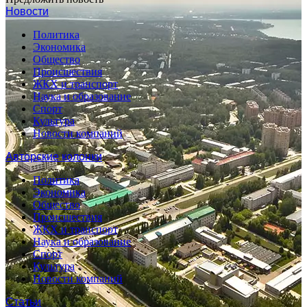
Новости
Политика
Экономика
Общество
Происшествия
ЖКХ и транспорт
Наука и образование
Спорт
Культура
Новости компаний
Авторские колонки
Политика
Экономика
Общество
Происшествия
ЖКХ и транспорт
Наука и образование
Спорт
Культура
Новости компаний
Статьи