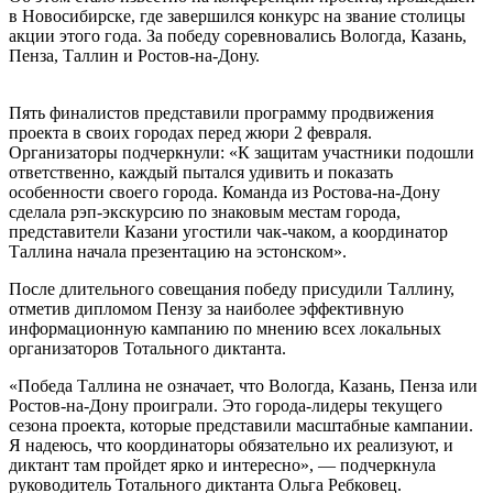
в Новосибирске, где завершился конкурс на звание столицы
акции этого года. За победу соревновались Вологда, Казань,
Пенза, Таллин и Ростов-на-Дону.
Пять финалистов представили программу продвижения
проекта в своих городах перед жюри 2 февраля.
Организаторы подчеркнули: «К защитам участники подошли
ответственно, каждый пытался удивить и показать
особенности своего города. Команда из Ростова-на-Дону
сделала рэп-экскурсию по знаковым местам города,
представители Казани угостили чак-чаком, а координатор
Таллина начала презентацию на эстонском».
После длительного совещания победу присудили Таллину,
отметив дипломом Пензу за наиболее эффективную
информационную кампанию по мнению всех локальных
организаторов Тотального диктанта.
«Победа Таллина не означает, что Вологда, Казань, Пенза или
Ростов-на-Дону проиграли. Это города-лидеры текущего
сезона проекта, которые представили масштабные кампании.
Я надеюсь, что координаторы обязательно их реализуют, и
диктант там пройдет ярко и интересно», — подчеркнула
руководитель Тотального диктанта Ольга Ребковец.