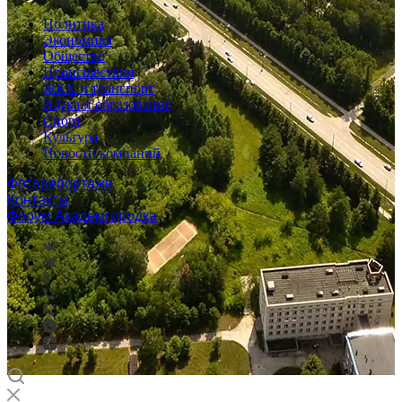
Политика
Экономика
Общество
Происшествия
ЖКХ и транспорт
Наука и образование
Спорт
Культура
Новости компаний
Фоторепортажи
Контакты
Форум Академгородка