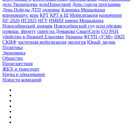
дело Украинцева
делоПироговой
День города программа
День Победы
ДТП
здоровье
Клиника Мешалкина
коронавирус
корь
КРТ
КРТ в Щ
Мобилизация
назначение
НГ-2026
НГ2025
НГУ
НМИЦ имени Мешалкина
Новосибирский зоопарк
Новосибирский суд
оспа обезьян
помощь_фронту
сквер на Демакова
СмартСити
СО РАН
убийство в Нижней Ельцовке
Украина
ФГУП «УЭВ»
ЦКП
СКИФ
частичная мобилизация
экология
Юный_медик
Политика
Экономика
Общество
Происшествия
ЖКХ и транспорт
Наука и образование
Новости компаний