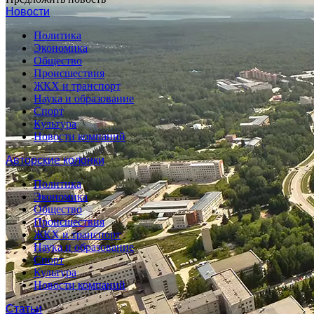
Новости
Политика
Экономика
Общество
Происшествия
ЖКХ и транспорт
Наука и образование
Спорт
Культура
Новости компаний
Авторские колонки
Политика
Экономика
Общество
Происшествия
ЖКХ и транспорт
Наука и образование
Спорт
Культура
Новости компаний
Статьи