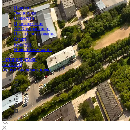
Политика
Экономика
Общество
Происшествия
ЖКХ и транспорт
Наука и образование
Спорт
Культура
Новости компаний
Фоторепортажи
Контакты
Форум Академгородка