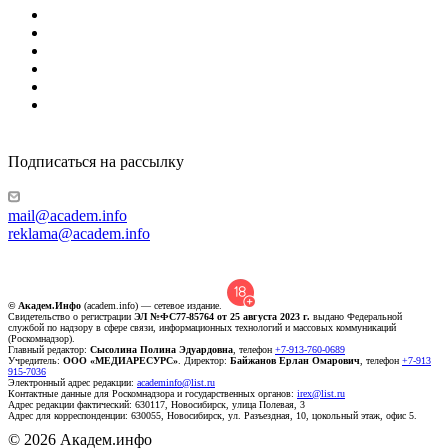
Подписаться на рассылку
mail@academ.info
reklama@academ.info
© Академ.Инфо
(academ.info) — сетевое издание.
Свидетельство о регистрации
ЭЛ №ФС77-85764 от 25 августа 2023 г.
выдано Федеральной
службой по надзору в сфере связи, информационных технологий и массовых коммуникаций
(Роскомнадзор).
Главный редактор:
Сысолина Полина Эдуардовна
, телефон
+7-913-760-0689
Учредитель:
ООО «МЕДИАРЕСУРС»
. Директор:
Байжанов Ерлан Омарович
, телефон
+7-913
915-7036
Электронный адрес редакции:
academinfo@list.ru
Контактные данные для Роскомнадзора и государственных органов:
irex@list.ru
Адрес редакции фактический: 630117, Новосибирск, улица Полевая, 3
Адрес для корреспонденции: 630055, Новосибирск, ул. Разъездная, 10, цокольный этаж, офис 5.
© 2026 Академ.инфо