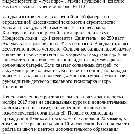
гидроэнергетики «РусГидро» Татьяна Глушкова и, конечно
же, сами ребята – ученики школы № 112.
«Лодка изготовлена из влагоустойчивой фанеры по
определенной классической технологии строительства
маломерных судов. На самом деле – это несложно.
Конструктор сделан российскими производителями.
Мощность лодки – до 1 киловатта. Двигатель – до 250 ватт.
Аккумулятора рассчитан на 35 ампер-часов. В лодке тоже все
достаточно просто устроено. Солнечные батареи преобразуют
солнечный свет, через контроль заряжают аккумулятор. Если
включается двигатель, то питание идет с аккумулятора и с
солнечных батарей. Если хватает солнечных батарей, то
аккумулятор не включается. Если светит солнце, то на лодке
можно плыть долго и далеко», – с энтузиазмом рассказывает
руководитель детского школьного технопарка Игорь
Полионов.
Непосредственно строительством лодки дети занимались с
ноябре 2017 года на специальных курсах и дополнительных
занятиях по программе, составленной автономной
некоммерческой организацией. Первые соревнования
проходили в Великом Новгороде. Участвовали 20 команд, в
том числе 10 региональных и 10 московских. В основном это
ребята из школ и центров дополнительного образования.