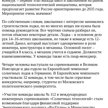
Конкурс – первый этап выхода школ и школьников на рынок
национальной технологической инициативы, которая
предполагает развитие России ориентировочно до 2035 года.
Мероприятие очень значимое!
По собственным словам, школьники с интересом занимались
строительством лодки, но во многих вещах им нужна была
помощь руководителя. Все чертежи сначала разбирал он,
потом объяснял некоторые детали. Лодка – в основном дело
рук 14–16-летних школьников, но также в команде есть 12-
летний Данил, который выступает одновременно в роли
инженера, конструктора и механика. Основной пилот –
учащийся 8 класса, а механик учится в седьмом. Должности
взаимозаменяемы. У команды также есть пиар-менеджер.
Четыре человека выступали на соревнованиях в Великом
Новгороде и два ездили на Европейский чемпионат
солнечных лодок в Германию. В Европейском чемпионате
участвовали 32 команды, в том числе были серьезные
конкуренты, например, студенты из Московского
политехнического университета.
«Участие команды школы № 112 в международных
инженерных соревнованиях «Солнечных технологий» стало
возможным благодаря финансовой поддержке
Энергетического холдинга «РусГидро» и Министерства