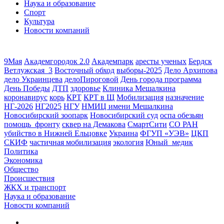
Наука и образование
Спорт
Культура
Новости компаний
9Мая
Академгородок 2.0
Академпарк
аресты ученых
Бердск
Ветлужская_3
Восточный обход
выборы-2025
Дело Архипова
дело Украинцева
делоПироговой
День города программа
День Победы
ДТП
здоровье
Клиника Мешалкина
коронавирус
корь
КРТ
КРТ в Щ
Мобилизация
назначение
НГ-2026
НГ2025
НГУ
НМИЦ имени Мешалкина
Новосибирский зоопарк
Новосибирский суд
оспа обезьян
помощь_фронту
сквер на Демакова
СмартСити
СО РАН
убийство в Нижней Ельцовке
Украина
ФГУП «УЭВ»
ЦКП
СКИФ
частичная мобилизация
экология
Юный_медик
Политика
Экономика
Общество
Происшествия
ЖКХ и транспорт
Наука и образование
Новости компаний