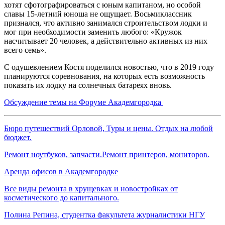
хотят сфотографироваться с юным капитаном, но особой
славы 15-летний юноша не ощущает. Восьмиклассник
признался, что активно занимался строительством лодки и
мог при необходимости заменить любого: «Кружок
насчитывает 20 человек, а действительно активных из них
всего семь».
С одушевлением Костя поделился новостью, что в 2019 году
планируются соревнования, на которых есть возможность
показать их лодку на солнечных батареях вновь.
Обсуждение темы на Форуме Академгородка
Бюро путешествий Орловой, Туры и цены. Отдых на любой
бюджет.
Ремонт ноутбуков, запчасти.Ремонт принтеров, мониторов.
Аренда офисов в Академгородке
Все виды ремонта в хрущевках и новостройках от
косметического до капитального.
Полина Репина, студентка факультета журналистики НГУ