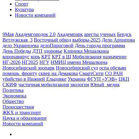
Спорт
Культура
Новости компаний
9Мая
Академгородок 2.0
Академпарк
аресты ученых
Бердск
Ветлужская_3
Восточный обход
выборы-2025
Дело Архипова
дело Украинцева
делоПироговой
День города программа
День Победы
ДТП
здоровье
Клиника Мешалкина
коронавирус
корь
КРТ
КРТ в Щ
Мобилизация
назначение
НГ-2026
НГ2025
НГУ
НМИЦ имени Мешалкина
Новосибирский зоопарк
Новосибирский суд
оспа обезьян
помощь_фронту
сквер на Демакова
СмартСити
СО РАН
убийство в Нижней Ельцовке
Украина
ФГУП «УЭВ»
ЦКП
СКИФ
частичная мобилизация
экология
Юный_медик
Политика
Экономика
Общество
Происшествия
ЖКХ и транспорт
Наука и образование
Новости компаний