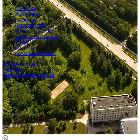
Политика
Экономика
Общество
Происшествия
ЖКХ и транспорт
Наука и образование
Спорт
Культура
Новости компаний
Фоторепортажи
Контакты
Форум Академгородка