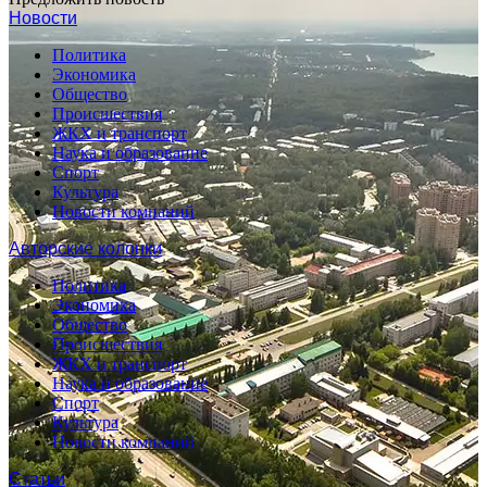
Новости
Политика
Экономика
Общество
Происшествия
ЖКХ и транспорт
Наука и образование
Спорт
Культура
Новости компаний
Авторские колонки
Политика
Экономика
Общество
Происшествия
ЖКХ и транспорт
Наука и образование
Спорт
Культура
Новости компаний
Статьи