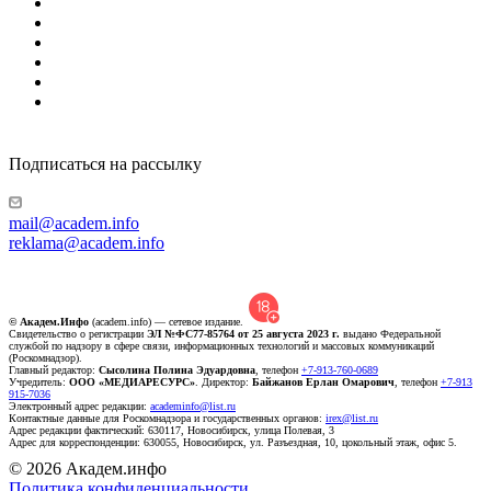
Подписаться на рассылку
mail@academ.info
reklama@academ.info
© Академ.Инфо
(academ.info) — сетевое издание.
Свидетельство о регистрации
ЭЛ №ФС77-85764 от 25 августа 2023 г.
выдано Федеральной
службой по надзору в сфере связи, информационных технологий и массовых коммуникаций
(Роскомнадзор).
Главный редактор:
Сысолина Полина Эдуардовна
, телефон
+7-913-760-0689
Учредитель:
ООО «МЕДИАРЕСУРС»
. Директор:
Байжанов Ерлан Омарович
, телефон
+7-913
915-7036
Электронный адрес редакции:
academinfo@list.ru
Контактные данные для Роскомнадзора и государственных органов:
irex@list.ru
Адрес редакции фактический: 630117, Новосибирск, улица Полевая, 3
Адрес для корреспонденции: 630055, Новосибирск, ул. Разъездная, 10, цокольный этаж, офис 5.
© 2026 Академ.инфо
Политика конфиденциальности