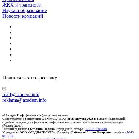
ЖКХ и транспорт
Наука и образование
Новости компаний
Подписаться на рассылку
mail@academ.info
reklama@academ.info
© Академ.Инфо
(academ.info) — сетевое издание.
Свидетельство о регистрации
ЭЛ №ФС77-85764 от 25 августа 2023 г.
выдано Федеральной
службой по надзору в сфере связи, информационных технологий и массовых коммуникаций
(Роскомнадзор).
Главный редактор:
Сысолина Полина Эдуардовна
, телефон
+7-913-760-0689
Учредитель:
ООО «МЕДИАРЕСУРС»
. Директор:
Байжанов Ерлан Омарович
, телефон
+7-913
915-7036