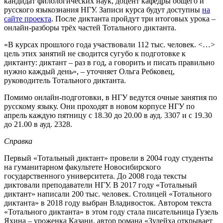
кандидат филологических наук, доцент кафедры общего и
русского языкознания НГУ. Записи курса будут доступны
на
сайте проекта
. После диктанта пройдут три итоговых урока –
онлайн-разборы трёх частей Тотального диктанта.
«В курсах прошлого года участвовали 112 тыс. человек. <…>
цель этих занятий не сводится сугубо к подготовке к
диктанту: диктант – раз в год, а говорить и писать правильно
нужно каждый день», – уточняет Ольга Ребковец,
руководитель Тотального диктанта.
Помимо онлайн-подготовки, в НГУ ведутся очные занятия по
русскому языку. Они проходят в новом корпусе НГУ по
апрель каждую пятницу с 18.30 до 20.00 в ауд. 3307 и с 19.30
до 21.00 в ауд. 2328.
Справка
Первый «Тотальный диктант» провели в 2004 году студенты
на гуманитарном факультете Новосибирского
государственного университета. До 2008 года тексты
диктовали преподаватели НГУ. В 2017 году «Тотальный
диктант» написали 200 тыс. человек. Столицей «Тотального
диктанта» в 2018 году выбран Владивосток. Автором текста
«Тотального диктанта» в этом году стала писательница Гузель
Яхина – уроженка Казани, автор романа «Зулейха открывает