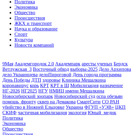
Политика
Экономика
Общество
Происшествия
ЖКХ и транспорт
Наука и образование
Спорт
Культура
Новости компаний
9Мая
Академгородок 2.0
Академпарк
аресты ученых
Бердск
Ветлужская_3
Восточный обход
выборы-2025
Дело Архипова
дело Украинцева
делоПироговой
День города программа
День Победы
ДТП
здоровье
Клиника Мешалкина
коронавирус
корь
КРТ
КРТ в Щ
Мобилизация
назначение
НГ-2026
НГ2025
НГУ
НМИЦ имени Мешалкина
Новосибирский зоопарк
Новосибирский суд
оспа обезьян
помощь_фронту
сквер на Демакова
СмартСити
СО РАН
убийство в Нижней Ельцовке
Украина
ФГУП «УЭВ»
ЦКП
СКИФ
частичная мобилизация
экология
Юный_медик
Политика
Экономика
Общество
Происшествия